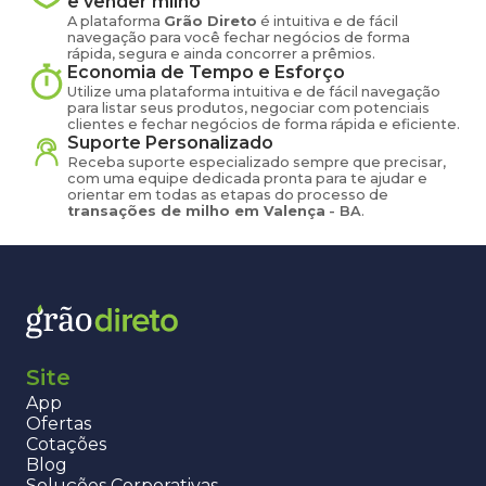
e vender
milho
A plataforma
Grão Direto
é intuitiva e de fácil
navegação para você fechar negócios de forma
rápida, segura e ainda concorrer a prêmios.
Economia de Tempo e Esforço
Utilize uma plataforma intuitiva e de fácil navegação
para listar seus produtos, negociar com potenciais
clientes e fechar negócios de forma rápida e eficiente.
Suporte Personalizado
Receba suporte especializado sempre que precisar,
com uma equipe dedicada pronta para te ajudar e
orientar em todas as etapas do processo de
transações de
milho
em
Valença
-
BA
.
Site
App
Ofertas
Cotações
Blog
Soluções Corporativas