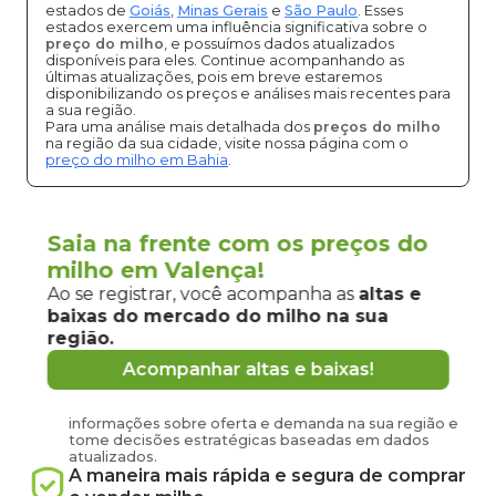
estados de
Goiás
,
Minas Gerais
e
São Paulo
. Esses
estados exercem uma influência significativa sobre o
preço do milho
, e possuímos dados atualizados
disponíveis para eles. Continue acompanhando as
últimas atualizações, pois em breve estaremos
disponibilizando os preços e análises mais recentes para
a sua região.
Para uma análise mais detalhada dos
preços do milho
na região da sua cidade, visite nossa página com o
preço do milho em Bahia
.
Saia na frente com os preços do
Vantagens de negociar milho em
milho em Valença!
Valença
Ao se registrar, você acompanha as
altas e
pela
Grão Direto
baixas do mercado
do milho
na sua
região.
Conecte-se agora com produtores e
Acompanhar altas e baixas!
compradores de
milho
de
Valença
e região
Tenha em mãos informações atualizadas sobre o
preço
do milho
hoje em
Valença
-
BA
, acesse
informações sobre oferta e demanda na sua região e
tome decisões estratégicas baseadas em dados
atualizados.
A maneira mais rápida e segura de comprar