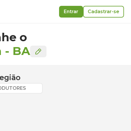
Entrar
Cadastrar-se
he o
a
-
BA
egião
RODUTORES