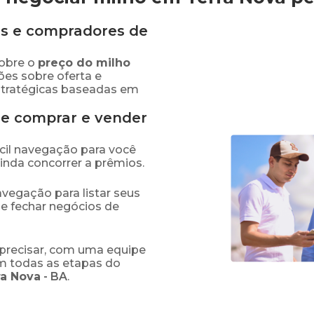
s e compradores de
obre o
preço
do milho
ões sobre oferta e
stratégicas baseadas em
de comprar e vender
fácil navegação para você
ainda concorrer a prêmios.
navegação para listar seus
 e fechar negócios de
precisar, com uma equipe
em todas as etapas do
ra Nova
-
BA
.