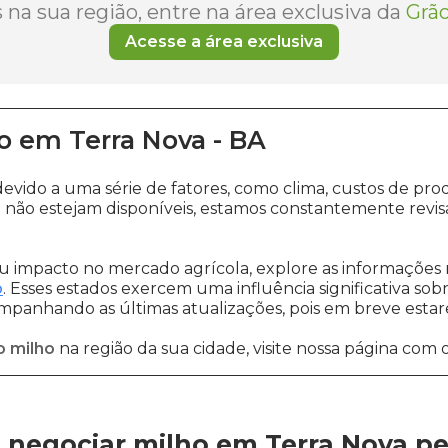
na sua região, entre na área exclusiva da
Grão
Acesse a área exclusiva
o
em
Terra Nova
-
BA
devido a uma série de fatores, como clima, custos de 
a
não estejam disponíveis, estamos constantemente revis
 impacto no mercado agrícola, explore as informações 
o
. Esses estados exercem uma influência significativa sob
ompanhando as últimas atualizações, pois em breve estare
o milho
na região da sua cidade, visite nossa página com 
 negociar milho em Terra Nova
pe