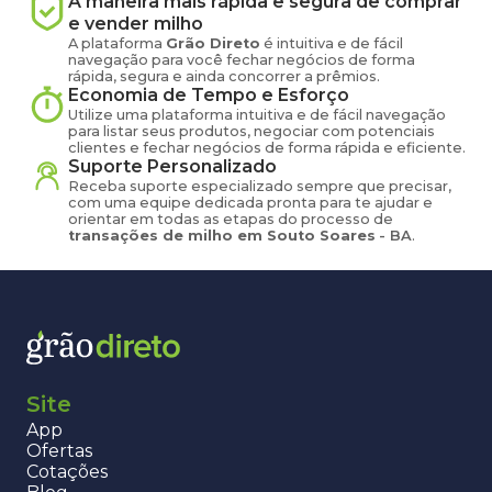
A maneira mais rápida e segura de comprar
e vender
milho
A plataforma
Grão Direto
é intuitiva e de fácil
navegação para você fechar negócios de forma
rápida, segura e ainda concorrer a prêmios.
Economia de Tempo e Esforço
Utilize uma plataforma intuitiva e de fácil navegação
para listar seus produtos, negociar com potenciais
clientes e fechar negócios de forma rápida e eficiente.
Suporte Personalizado
Receba suporte especializado sempre que precisar,
com uma equipe dedicada pronta para te ajudar e
orientar em todas as etapas do processo de
transações de
milho
em
Souto Soares
-
BA
.
Site
App
Ofertas
Cotações