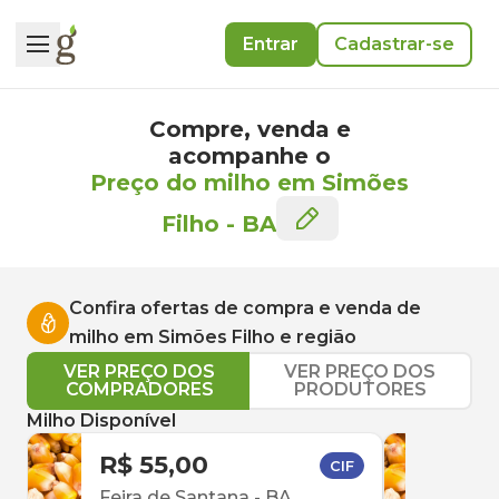
Entrar
Cadastrar-se
Compre, venda e
acompanhe o
Preço do milho em Simões
Filho
-
BA
Confira ofertas de compra e venda de
milho
em
Simões Filho
e região
VER PREÇO DOS
VER PREÇO DOS
COMPRADORES
PRODUTORES
Milho Disponível
R$ 55,00
R$ 
CIF
Feira de Santana
-
BA
Feir