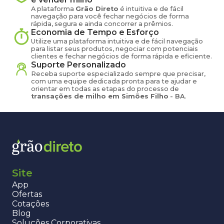
A plataforma
Grão Direto
é intuitiva e de fácil
navegação para você fechar negócios de forma
rápida, segura e ainda concorrer a prêmios.
Economia de Tempo e Esforço
Utilize uma plataforma intuitiva e de fácil navegação
para listar seus produtos, negociar com potenciais
clientes e fechar negócios de forma rápida e eficiente.
Suporte Personalizado
Receba suporte especializado sempre que precisar,
com uma equipe dedicada pronta para te ajudar e
orientar em todas as etapas do processo de
transações de
milho
em
Simões Filho
-
BA
.
Site
App
Ofertas
Cotações
Blog
Soluções Corporativas