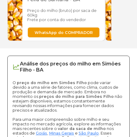
Preço do milho (bruto) por saca de
Preço
60kg
60kg
Frete por conta do vendedor
Frete
WhatsApp do COMPRADOR
W
Análise dos
preços
do milho
em
Simões
Filho
-
BA
O
preço do milho em Simões Filho
pode variar
devido a uma série de fatores, como clima, custos de
produção e demanda de mercado. Embora no
momento os
preços do milho para Simões Filho
não
estejam disponíveis, estamos constantemente
revisando nossas informações para fornecer dados
precisos e atualizados.
Para uma maior compreensão sobre milho e seu
impacto no mercado agrícola, explore as informações
mais recentes sobre o
valor da saca de milho
nos
estados de
Goiás
,
Minas Gerais
e
São Paulo
. Esses