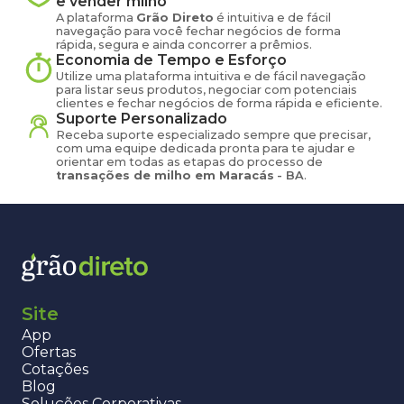
e vender
milho
A plataforma
Grão Direto
é intuitiva e de fácil
navegação para você fechar negócios de forma
rápida, segura e ainda concorrer a prêmios.
Economia de Tempo e Esforço
Utilize uma plataforma intuitiva e de fácil navegação
para listar seus produtos, negociar com potenciais
clientes e fechar negócios de forma rápida e eficiente.
Suporte Personalizado
Receba suporte especializado sempre que precisar,
com uma equipe dedicada pronta para te ajudar e
orientar em todas as etapas do processo de
transações de
milho
em
Maracás
-
BA
.
Site
App
Ofertas
Cotações
Blog
Soluções Corporativas