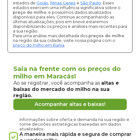
estados de
Goiás
,
Minas Gerais
e
São Paulo
. Esses
estados exercem uma influência significativa sobre o
preço do milho
, e possuímos dados atualizados
disponíveis para eles. Continue acompanhando as
últimas atualizações, pois em breve estaremos
disponibilizando os preços e análises mais recentes para
a sua região.
Para uma análise mais detalhada dos
preços do milho
na região da sua cidade, visite nossa página com o
preço do milho em Bahia
.
Saia na frente com os preços do
Vantagens de negociar milho em
milho em Maracás!
Maracás
Ao se registrar, você acompanha as
altas e
pela
Grão Direto
baixas do mercado
do milho
na sua
região.
Conecte-se agora com produtores e
Acompanhar altas e baixas!
compradores de
milho
de
Maracás
e região
Tenha em mãos informações atualizadas sobre o
preço
do milho
hoje em
Maracás
-
BA
, acesse
informações sobre oferta e demanda na sua região e
tome decisões estratégicas baseadas em dados
atualizados.
A maneira mais rápida e segura de comprar