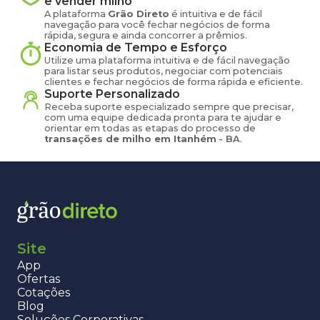
e vender
milho
A plataforma
Grão Direto
é intuitiva e de fácil
navegação para você fechar negócios de forma
rápida, segura e ainda concorrer a prêmios.
Economia de Tempo e Esforço
Utilize uma plataforma intuitiva e de fácil navegação
para listar seus produtos, negociar com potenciais
clientes e fechar negócios de forma rápida e eficiente.
Suporte Personalizado
Receba suporte especializado sempre que precisar,
com uma equipe dedicada pronta para te ajudar e
orientar em todas as etapas do processo de
transações de
milho
em
Itanhém
-
BA
.
Site
App
Ofertas
Cotações
Blog
Soluções Corporativas