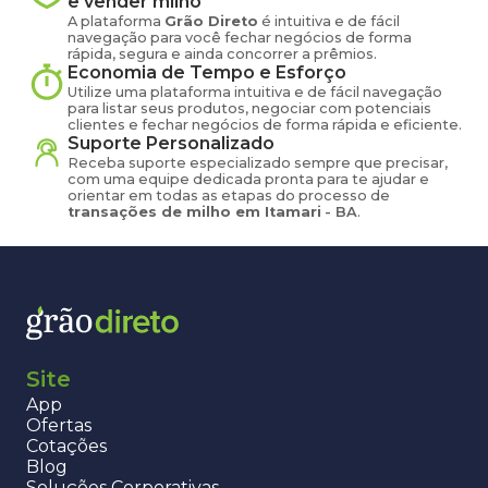
e vender
milho
A plataforma
Grão Direto
é intuitiva e de fácil
navegação para você fechar negócios de forma
rápida, segura e ainda concorrer a prêmios.
Economia de Tempo e Esforço
Utilize uma plataforma intuitiva e de fácil navegação
para listar seus produtos, negociar com potenciais
clientes e fechar negócios de forma rápida e eficiente.
Suporte Personalizado
Receba suporte especializado sempre que precisar,
com uma equipe dedicada pronta para te ajudar e
orientar em todas as etapas do processo de
transações de
milho
em
Itamari
-
BA
.
Site
App
Ofertas
Cotações
Blog
Soluções Corporativas