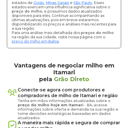
estados de
Goiás
,
Minas Gerais
e
São Paulo
. Esses
estados exercem uma influência significativa sobre o
preço do milho
, e possuímos dados atualizados
disponíveis para eles. Continue acompanhando as
últimas atualizações, pois em breve estaremos
disponibilizando os preços e análises mais recentes para
a sua região.
Para uma análise mais detalhada dos
preços do milho
na região da sua cidade, visite nossa página com o
preço do milho em Bahia
.
Vantagens de negociar milho em
Itamari
pela
Grão Direto
Conecte-se agora com produtores e
compradores de
milho
de
Itamari
e região
Tenha em mãos informações atualizadas sobre o
preço
do milho
hoje em
Itamari
-
BA
, acesse
informações sobre oferta e demanda na sua região e
tome decisões estratégicas baseadas em dados
atualizados.
A maneira mais rápida e segura de comprar