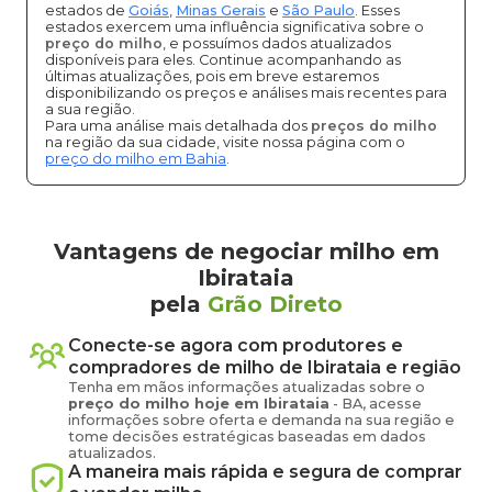
estados de
Goiás
,
Minas Gerais
e
São Paulo
. Esses
estados exercem uma influência significativa sobre o
preço do milho
, e possuímos dados atualizados
disponíveis para eles. Continue acompanhando as
últimas atualizações, pois em breve estaremos
disponibilizando os preços e análises mais recentes para
a sua região.
Para uma análise mais detalhada dos
preços do milho
na região da sua cidade, visite nossa página com o
preço do milho em Bahia
.
Vantagens de negociar milho em
Ibirataia
pela
Grão Direto
Conecte-se agora com produtores e
compradores de
milho
de
Ibirataia
e região
Tenha em mãos informações atualizadas sobre o
preço
do milho
hoje em
Ibirataia
-
BA
, acesse
informações sobre oferta e demanda na sua região e
tome decisões estratégicas baseadas em dados
atualizados.
A maneira mais rápida e segura de comprar