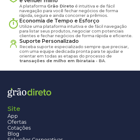
e vender
milho
A plataforma
Grão Direto
é intuitiva e de fácil
navegação para você fechar negócios de forma
rápida, segura e ainda concorrer a prêmios.
Economia de Tempo e Esforço
Utilize uma plataforma intuitiva e de fácil navegação
para listar seus produtos, negociar com potenciais
clientes e fechar negócios de forma rápida e eficiente.
Suporte Personalizado
Receba suporte especializado sempre que precisar,
com uma equipe dedicada pronta para te ajudar e
orientar em todas as etapas do processo de
transações de
milho
em
Ibirataia
-
BA
.
Site
App
Ofertas
Cotações
Blog
Soluções Corporativas