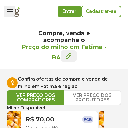
Entrar
Cadastrar-se
Compre, venda e
acompanhe o
Preço do milho em Fátima
-
BA
Confira ofertas de compra e venda de
milho
em
Fátima
e região
VER PREÇO DOS
VER PREÇO DOS
COMPRADORES
PRODUTORES
Milho Disponível
R$ 70,00
R$ 
FOB
Quijingue
-
BA
Pari