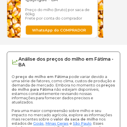
Preço do milho (bruto) por saca de
Preço
60kg
60kg
Frete por conta do comprador
Frete
WhatsApp do COMPRADOR
W
Análise dos
preços
do milho
em
Fátima
-
BA
O
preço do milho em Fátima
pode variar devido a
uma série de fatores, como clima, custos de produção e
demanda de mercado. Embora no momento os
preços
do milho para Fátima
não estejam disponíveis,
estamos constantemente revisando nossas
informações para fornecer dados precisos e
atualizados.
Para uma maior compreensão sobre milho e seu
impacto no mercado agrícola, explore as informações
mais recentes sobre o
valor da saca de milho
nos
estados de
Goiás
,
Minas Gerais
e
São Paulo
. Esses