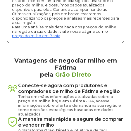
estados exercem uma influência significativa sobre o
preço do milho
, e possuímos dados atualizados
disponíveis para eles. Continue acompanhando as
últimas atualizações, pois em breve estaremos
disponibilizando os preços e análises mais recentes para
a sua região.
Para uma análise mais detalhada dos
preços do milho
na região da sua cidade, visite nossa página com o
preço do milho em Bahia
.
Vantagens de negociar milho em
Fátima
pela
Grão Direto
Conecte-se agora com produtores e
compradores de
milho
de
Fátima
e região
Tenha em mãos informações atualizadas sobre o
preço
do milho
hoje em
Fátima
-
BA
, acesse
informações sobre oferta e demanda na sua região e
tome decisões estratégicas baseadas em dados
atualizados.
A maneira mais rápida e segura de comprar
e vender
milho
A plataforma
Grão Direto
é intuitiva e de fácil