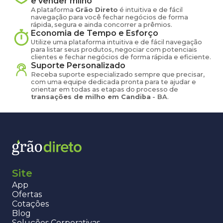
e vender
milho
A plataforma
Grão Direto
é intuitiva e de fácil
navegação para você fechar negócios de forma
rápida, segura e ainda concorrer a prêmios.
Economia de Tempo e Esforço
Utilize uma plataforma intuitiva e de fácil navegação
para listar seus produtos, negociar com potenciais
clientes e fechar negócios de forma rápida e eficiente.
Suporte Personalizado
Receba suporte especializado sempre que precisar,
com uma equipe dedicada pronta para te ajudar e
orientar em todas as etapas do processo de
transações de
milho
em
Candiba
-
BA
.
Site
App
Ofertas
Cotações
Blog
Soluções Corporativas