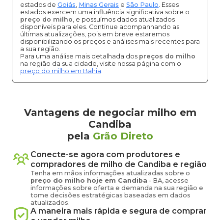
estados de
Goiás
,
Minas Gerais
e
São Paulo
. Esses
estados exercem uma influência significativa sobre o
preço do milho
, e possuímos dados atualizados
disponíveis para eles. Continue acompanhando as
últimas atualizações, pois em breve estaremos
disponibilizando os preços e análises mais recentes para
a sua região.
Para uma análise mais detalhada dos
preços do milho
na região da sua cidade, visite nossa página com o
preço do milho em Bahia
.
Vantagens de negociar milho em
Candiba
pela
Grão Direto
Conecte-se agora com produtores e
compradores de
milho
de
Candiba
e região
Tenha em mãos informações atualizadas sobre o
preço
do milho
hoje em
Candiba
-
BA
, acesse
informações sobre oferta e demanda na sua região e
tome decisões estratégicas baseadas em dados
atualizados.
A maneira mais rápida e segura de comprar