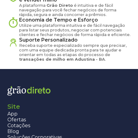
A plataforma
Grão Direto
é intuitiva e de fácil
navegação para você fechar negócios de forma
rápida, segura e ainda concorrer a prêmios.
Economia de Tempo e Esforço
Utilize uma plataforma intuitiva e de fácil navegação
para listar seus produtos, negociar com potenciais
clientes e fechar negócios de forma rápida e eficiente.
Suporte Personalizado
Receba suporte especializado sempre que precisar,
com uma equipe dedicada pronta para te ajudar e
orientar em todas as etapas do processo de
transações de
milho
em
Adustina
-
BA
.
Site
App
Ofertas
Cotações
Blog
Soluções Corporativas