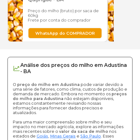
Preço do milho (bruto) por saca de
Preço
60kg
60kg
Frete por conta do comprador
Frete
WhatsApp do COMPRADOR
W
Análise dos
preços
do milho
em
Adustina
-
BA
O
preço do milho em Adustina
pode variar devido a
uma série de fatores, como clima, custos de produção e
demanda de mercado. Embora no momento os
preços
do milho para Adustina
não estejam disponíveis,
estamos constantemente revisando nossas
informações para fornecer dados precisos e
atualizados.
Para uma maior compreensão sobre milho e seu
impacto no mercado agrícola, explore as informações
mais recentes sobre o
valor da saca de milho
nos
estados de
Goiás
,
Minas Gerais
e
São Paulo
. Esses