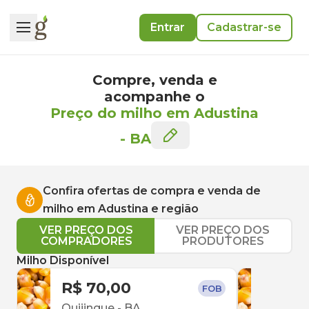
Entrar
Cadastrar-se
Compre, venda e
acompanhe o
Preço do milho em Adustina
-
BA
Confira ofertas de compra e venda de
milho
em
Adustina
e região
VER PREÇO DOS
VER PREÇO DOS
COMPRADORES
PRODUTORES
Milho Disponível
R$ 70,00
R$ 
FOB
Quijingue
-
BA
Feir