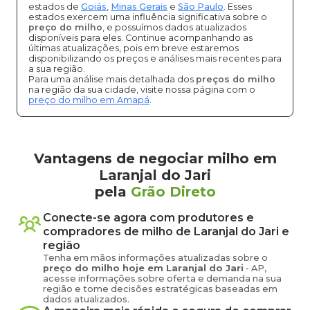
estados de
Goiás
,
Minas Gerais
e
São Paulo
. Esses
estados exercem uma influência significativa sobre o
preço do milho
, e possuímos dados atualizados
disponíveis para eles. Continue acompanhando as
últimas atualizações, pois em breve estaremos
disponibilizando os preços e análises mais recentes para
a sua região.
Para uma análise mais detalhada dos
preços do milho
na região da sua cidade, visite nossa página com o
preço do milho em Amapá
.
Vantagens de negociar milho em
Laranjal do Jari
pela
Grão Direto
Conecte-se agora com produtores e
compradores de
milho
de
Laranjal do Jari
e
região
Tenha em mãos informações atualizadas sobre o
preço
do milho
hoje em
Laranjal do Jari
-
AP
,
acesse informações sobre oferta e demanda na sua
região e tome decisões estratégicas baseadas em
dados atualizados.