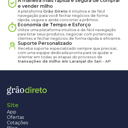
A maneira mais rápida e segura de comprar
e vender
milho
A plataforma
Grão Direto
é intuitiva e de fácil
navegação para você fechar negócios de forma
rápida, segura e ainda concorrer a prêmios.
Economia de Tempo e Esforço
Utilize uma plataforma intuitiva e de fácil navegação
para listar seus produtos, negociar com potenciais
clientes e fechar negócios de forma rápida e eficiente.
Suporte Personalizado
Receba suporte especializado sempre que precisar,
com uma equipe dedicada pronta para te ajudar e
orientar em todas as etapas do processo de
transações de
milho
em
Laranjal do Jari
-
AP
.
Site
App
Ofertas
Cotações