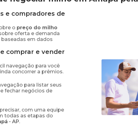
s e compradores de
obre o
preço
do milho
 sobre oferta e demanda
as baseadas em dados
de comprar e vender
fácil navegação para você
ainda concorrer a prêmios.
navegação para listar seus
 e fechar negócios de
precisar, com uma equipe
em todas as etapas do
apá
-
AP
.