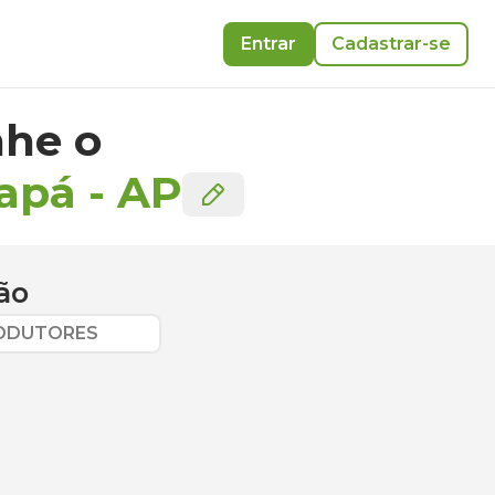
Entrar
Cadastrar-se
he o
mapá
-
AP
ão
RODUTORES