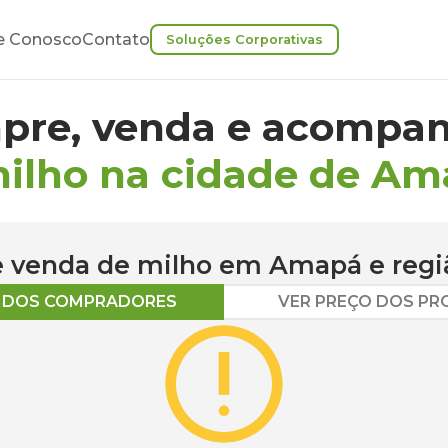
e Conosco
Contato
Soluções Corporativas
pre, venda e acompan
milho na cidade de A
 e venda de
milho
em
Amapá
e regi
O DOS COMPRADORES
VER PREÇO DOS P