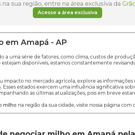
na sua região, entre na área exclusiva da
Grão
Acesse a área exclusiva
o
em
Amapá
-
AP
do a uma série de fatores, como clima, custos de prod
 estejam disponíveis, estamos constantemente revisando
 impacto no mercado agrícola, explore as informações 
o
. Esses estados exercem uma influência significativa sob
ompanhando as últimas atualizações, pois em breve estare
o milho
na região da sua cidade, visite nossa página com 
de negociar milho em Amapá
pel