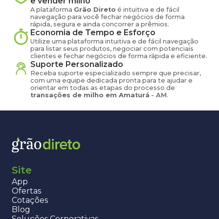
e vender
milho
A plataforma
Grão Direto
é intuitiva e de fácil
navegação para você fechar negócios de forma
rápida, segura e ainda concorrer a prêmios.
Economia de Tempo e Esforço
Utilize uma plataforma intuitiva e de fácil navegação
para listar seus produtos, negociar com potenciais
clientes e fechar negócios de forma rápida e eficiente.
Suporte Personalizado
Receba suporte especializado sempre que precisar,
com uma equipe dedicada pronta para te ajudar e
orientar em todas as etapas do processo de
transações de
milho
em
Amaturá
-
AM
.
Site
App
Ofertas
Cotações
Blog
Soluções Corporativas