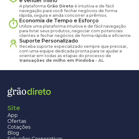
e vender
milho
A plataforma
Grão Direto
é intuitiva e de fácil
navegação para você fechar negócios de forma
rápida, segura e ainda concorrer a prêmios.
Economia de Tempo e Esforço
Utilize uma plataforma intuitiva e de fácil navegação
para listar seus produtos, negociar com potenciais
clientes e fechar negócios de forma rápida e eficiente.
Suporte Personalizado
Receba suporte especializado sempre que precisar,
com uma equipe dedicada pronta para te ajudar e
orientar em todas as etapas do processo de
transações de
milho
em
Pindoba
-
AL
.
Site
App
Ofertas
Cotações
Blog
Soluções Corporativas