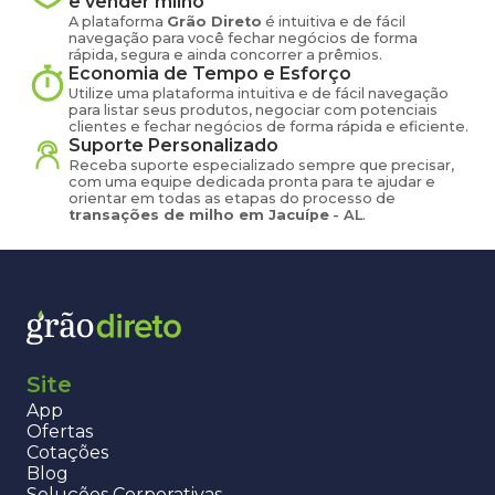
e vender
milho
A plataforma
Grão Direto
é intuitiva e de fácil
navegação para você fechar negócios de forma
rápida, segura e ainda concorrer a prêmios.
Economia de Tempo e Esforço
Utilize uma plataforma intuitiva e de fácil navegação
para listar seus produtos, negociar com potenciais
clientes e fechar negócios de forma rápida e eficiente.
Suporte Personalizado
Receba suporte especializado sempre que precisar,
com uma equipe dedicada pronta para te ajudar e
orientar em todas as etapas do processo de
transações de
milho
em
Jacuípe
-
AL
.
Site
App
Ofertas
Cotações
Blog
Soluções Corporativas