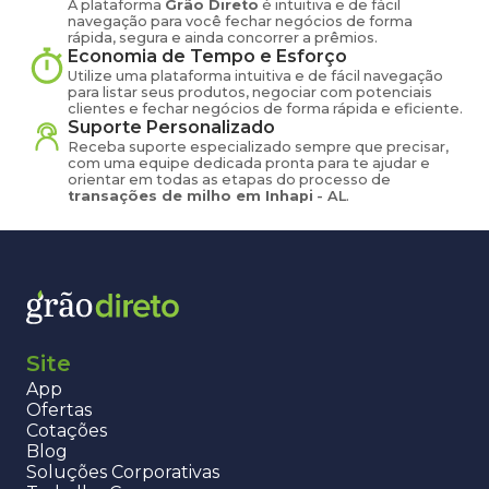
A plataforma
Grão Direto
é intuitiva e de fácil
navegação para você fechar negócios de forma
rápida, segura e ainda concorrer a prêmios.
Economia de Tempo e Esforço
Utilize uma plataforma intuitiva e de fácil navegação
para listar seus produtos, negociar com potenciais
clientes e fechar negócios de forma rápida e eficiente.
Suporte Personalizado
Receba suporte especializado sempre que precisar,
com uma equipe dedicada pronta para te ajudar e
orientar em todas as etapas do processo de
transações de
milho
em
Inhapi
-
AL
.
Site
App
Ofertas
Cotações
Blog
Soluções Corporativas