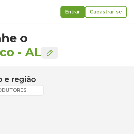
Entrar
Cadastrar-se
he o
eco
-
AL
o
e região
RODUTORES