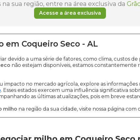
na sua região, entre na área exclusiva da
Grão
Acesse a área exclusiva
o
em
Coqueiro Seco
-
AL
iar devido a uma série de fatores, como clima, custos
Seco
não estejam disponíveis, estamos constantemente r
 impacto no mercado agrícola, explore as informações 
o
. Esses estados exercem uma influência significativa sob
ompanhando as últimas atualizações, pois em breve estare
o milho
na região da sua cidade, visite nossa página com 
egociar milho em Coqueiro Seco