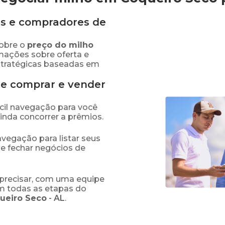
s e compradores de
obre o
preço
do milho
rmações sobre oferta e
stratégicas baseadas em
de comprar e vender
fácil navegação para você
ainda concorrer a prêmios.
navegação para listar seus
 e fechar negócios de
precisar, com uma equipe
em todas as etapas do
ueiro Seco
-
AL
.