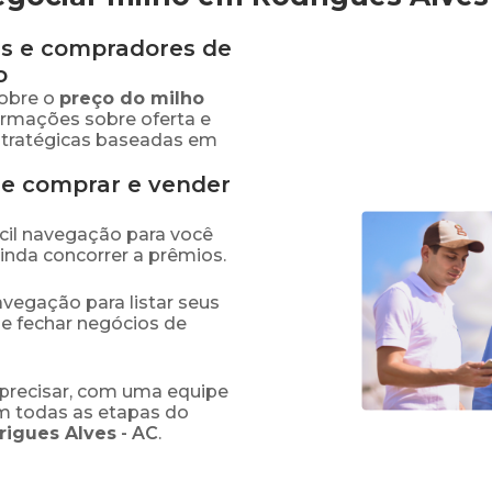
s e compradores de
o
obre o
preço
do milho
formações sobre oferta e
stratégicas baseadas em
de comprar e vender
fácil navegação para você
ainda concorrer a prêmios.
navegação para listar seus
 e fechar negócios de
precisar, com uma equipe
em todas as etapas do
rigues Alves
-
AC
.