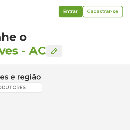
Entrar
Cadastrar-se
he o
ves
-
AC
ves
e região
RODUTORES