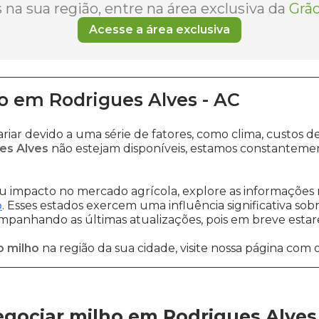
na sua região, entre na área exclusiva da
Grão
Acesse a área exclusiva
o
em
Rodrigues Alves
-
AC
riar devido a uma série de fatores, como clima, custo
es Alves
não estejam disponíveis, estamos constantemen
 impacto no mercado agrícola, explore as informações 
o
. Esses estados exercem uma influência significativa sob
ompanhando as últimas atualizações, pois em breve estare
o milho
na região da sua cidade, visite nossa página com 
gociar milho em Rodrigues Alves