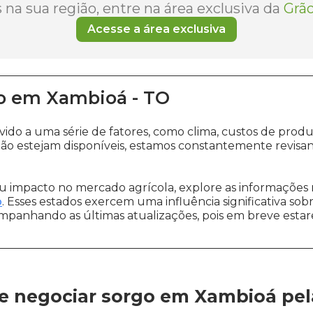
na sua região, entre na área exclusiva da
Grão
Acesse a área exclusiva
o
em
Xambioá
-
TO
vido a uma série de fatores, como clima, custos de pr
ão estejam disponíveis, estamos constantemente revisa
 impacto no mercado agrícola, explore as informações 
o
. Esses estados exercem uma influência significativa sob
ompanhando as últimas atualizações, pois em breve estare
e negociar sorgo em Xambioá
pe