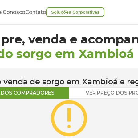
e Conosco
Contato
Soluções Corporativas
pre, venda e acompan
do sorgo em Xambioá
 e venda de
sorgo
em
Xambioá
e re
O DOS COMPRADORES
VER PREÇO DOS P