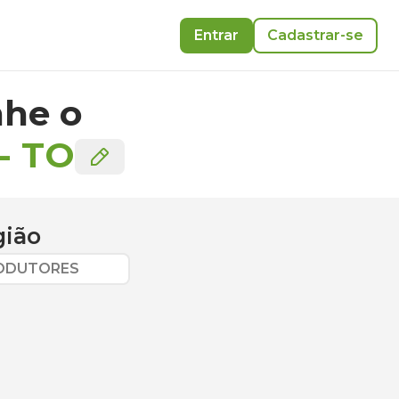
Entrar
Cadastrar-se
he o
-
TO
gião
RODUTORES