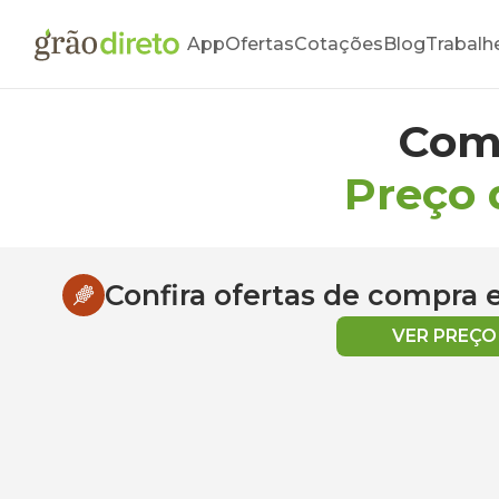
App
Ofertas
Cotações
Blog
Trabalh
Com
Preço 
Confira ofertas de compra
VER PREÇ