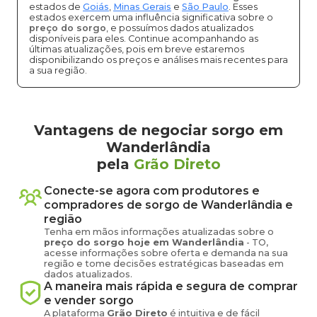
estados de
Goiás
,
Minas Gerais
e
São Paulo
. Esses
estados exercem uma influência significativa sobre o
preço do sorgo
, e possuímos dados atualizados
disponíveis para eles. Continue acompanhando as
últimas atualizações, pois em breve estaremos
disponibilizando os preços e análises mais recentes para
a sua região.
Vantagens de negociar sorgo em
Wanderlândia
pela
Grão Direto
Conecte-se agora com produtores e
compradores de
sorgo
de
Wanderlândia
e
região
Tenha em mãos informações atualizadas sobre o
preço
do sorgo
hoje em
Wanderlândia
-
TO
,
acesse informações sobre oferta e demanda na sua
região e tome decisões estratégicas baseadas em
dados atualizados.
A maneira mais rápida e segura de comprar
e vender
sorgo
A plataforma
Grão Direto
é intuitiva e de fácil