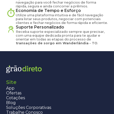
navegação para você fechar negócios de forma
rápida, segura e ainda concorrer a prêmios.
Economia de Tempo e Esforço
Utilize uma plataforma intuitiva e de fácil navegação
para listar seus produtos, negociar com potenciais
clientes e fechar negócios de forma rápida e eficiente.
Suporte Personalizado
Receba suporte especializado sempre que precisar,
com uma equipe dedicada pronta para te ajudar e
orientar em todas as etapas do processo de
transações de
sorgo
em
Wanderlândia
-
TO
.
Site
App
Ofertas
Cotações
Blog
Soluções Corporativas
Trabalhe Conosco