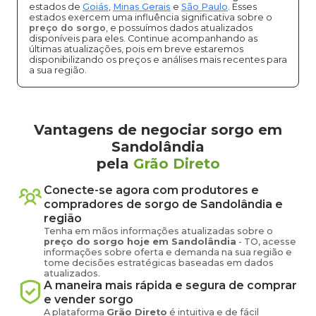
estados de
Goiás
,
Minas Gerais
e
São Paulo
. Esses
estados exercem uma influência significativa sobre o
preço do sorgo
, e possuímos dados atualizados
disponíveis para eles. Continue acompanhando as
últimas atualizações, pois em breve estaremos
disponibilizando os preços e análises mais recentes para
a sua região.
Vantagens de negociar sorgo em
Sandolândia
pela
Grão Direto
Conecte-se agora com produtores e
compradores de
sorgo
de
Sandolândia
e
região
Tenha em mãos informações atualizadas sobre o
preço
do sorgo
hoje em
Sandolândia
-
TO
, acesse
informações sobre oferta e demanda na sua região e
tome decisões estratégicas baseadas em dados
atualizados.
A maneira mais rápida e segura de comprar
e vender
sorgo
A plataforma
Grão Direto
é intuitiva e de fácil