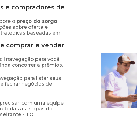
s e compradores de
obre o
preço
do sorgo
ções sobre oferta e
stratégicas baseadas em
de comprar e vender
fácil navegação para você
ainda concorrer a prêmios.
navegação para listar seus
 e fechar negócios de
precisar, com uma equipe
em todas as etapas do
meirante
-
TO
.