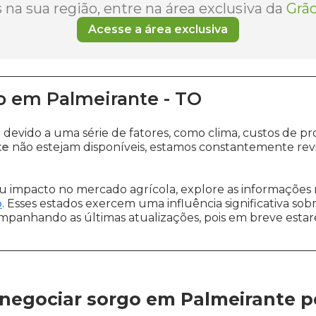
na sua região, entre na área exclusiva da
Grão
Acesse a área exclusiva
o
em
Palmeirante
-
TO
r devido a uma série de fatores, como clima, custos d
te
não estejam disponíveis, estamos constantemente rev
 impacto no mercado agrícola, explore as informações 
o
. Esses estados exercem uma influência significativa sob
ompanhando as últimas atualizações, pois em breve estare
negociar sorgo em Palmeirante
p