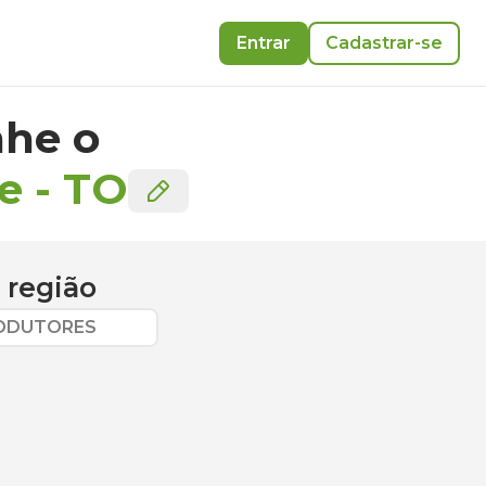
Entrar
Cadastrar-se
he o
e
-
TO
 região
RODUTORES