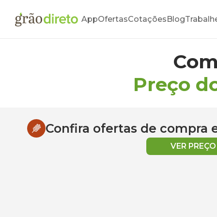
App
Ofertas
Cotações
Blog
Trabalh
Com
Preço d
Confira ofertas de compra
VER PREÇ