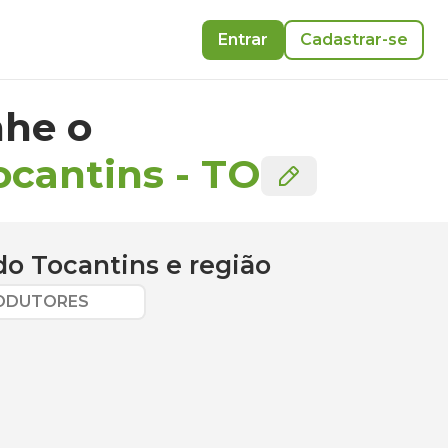
Entrar
Cadastrar-se
he o
ocantins
-
TO
do Tocantins
e região
RODUTORES