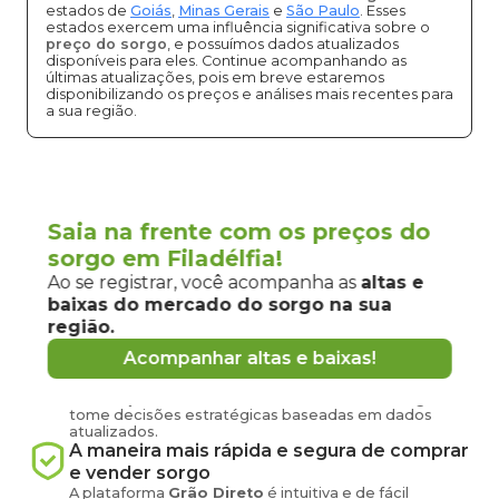
estados de
Goiás
,
Minas Gerais
e
São Paulo
. Esses
estados exercem uma influência significativa sobre o
preço do sorgo
, e possuímos dados atualizados
disponíveis para eles. Continue acompanhando as
últimas atualizações, pois em breve estaremos
disponibilizando os preços e análises mais recentes para
a sua região.
Vantagens de negociar sorgo em
Saia na frente com os preços do
Filadélfia
sorgo em Filadélfia!
pela
Grão Direto
Ao se registrar, você acompanha as
altas e
Conecte-se agora com produtores e
baixas do mercado
do sorgo
na sua
compradores de
sorgo
de
Filadélfia
e
região.
região
Acompanhar altas e baixas!
Tenha em mãos informações atualizadas sobre o
preço
do sorgo
hoje em
Filadélfia
-
TO
, acesse
informações sobre oferta e demanda na sua região e
tome decisões estratégicas baseadas em dados
atualizados.
A maneira mais rápida e segura de comprar
e vender
sorgo
A plataforma
Grão Direto
é intuitiva e de fácil