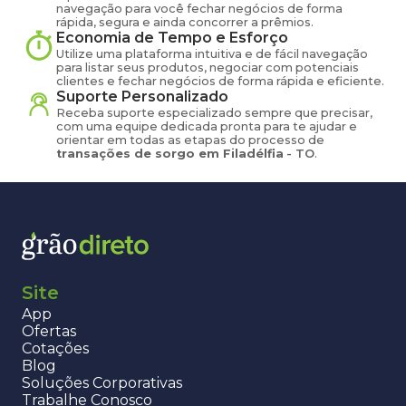
navegação para você fechar negócios de forma
rápida, segura e ainda concorrer a prêmios.
Economia de Tempo e Esforço
Utilize uma plataforma intuitiva e de fácil navegação
para listar seus produtos, negociar com potenciais
clientes e fechar negócios de forma rápida e eficiente.
Suporte Personalizado
Receba suporte especializado sempre que precisar,
com uma equipe dedicada pronta para te ajudar e
orientar em todas as etapas do processo de
transações de
sorgo
em
Filadélfia
-
TO
.
Site
App
Ofertas
Cotações
Blog
Soluções Corporativas
Trabalhe Conosco