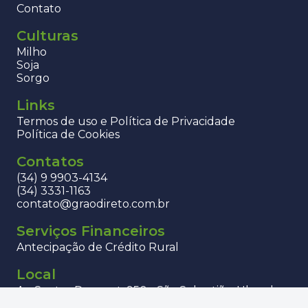
Contato
Culturas
Milho
Soja
Sorgo
Links
Termos de uso e Política de Privacidade
Política de Cookies
Contatos
(34) 9 9903-4134
(34) 3331-1163
contato@graodireto.com.br
Serviços Financeiros
Antecipação de Crédito Rural
Local
Av. Santos Dumont, 950 - São Sebastião, Uberaba -
MG, 38060-600