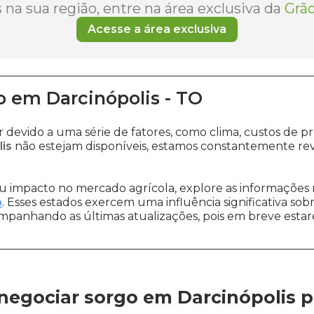
na sua região, entre na área exclusiva da
Grão
Acesse a área exclusiva
o
em
Darcinópolis
-
TO
r devido a uma série de fatores, como clima, custos d
is
não estejam disponíveis, estamos constantemente rev
 impacto no mercado agrícola, explore as informações 
o
. Esses estados exercem uma influência significativa sob
ompanhando as últimas atualizações, pois em breve estare
negociar sorgo em Darcinópolis
p