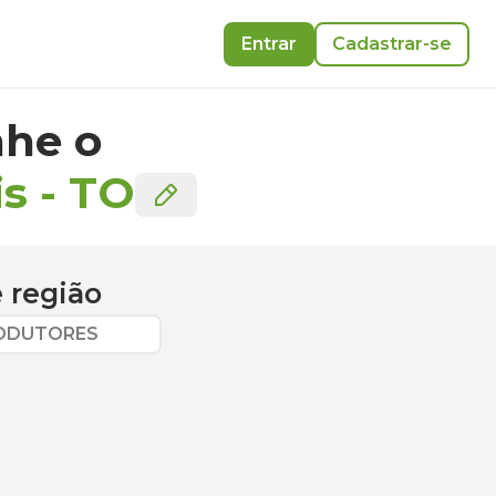
Entrar
Cadastrar-se
he o
is
-
TO
 região
RODUTORES