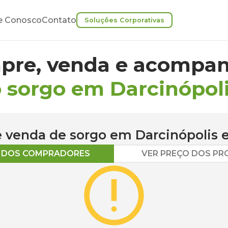
e Conosco
Contato
Soluções Corporativas
pre, venda e acompan
 sorgo em Darcinópol
 e venda de
sorgo
em
Darcinópolis
e
O DOS COMPRADORES
VER PREÇO DOS P