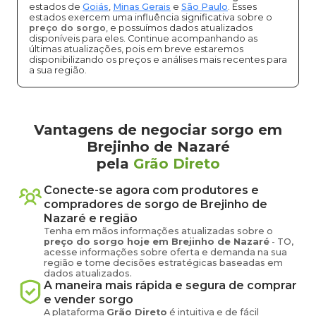
estados de
Goiás
,
Minas Gerais
e
São Paulo
. Esses
estados exercem uma influência significativa sobre o
preço do sorgo
, e possuímos dados atualizados
disponíveis para eles. Continue acompanhando as
últimas atualizações, pois em breve estaremos
disponibilizando os preços e análises mais recentes para
a sua região.
Vantagens de negociar sorgo em
Brejinho de Nazaré
pela
Grão Direto
Conecte-se agora com produtores e
compradores de
sorgo
de
Brejinho de
Nazaré
e região
Tenha em mãos informações atualizadas sobre o
preço
do sorgo
hoje em
Brejinho de Nazaré
-
TO
,
acesse informações sobre oferta e demanda na sua
região e tome decisões estratégicas baseadas em
dados atualizados.
A maneira mais rápida e segura de comprar
e vender
sorgo
A plataforma
Grão Direto
é intuitiva e de fácil