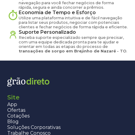
navegação para você fechar negócios de forma
rápida, segura e ainda concorrer a prêmios.
Economia de Tempo e Esforço
Utilize uma plataforma intuitiva e de fácil navegação
para listar seus produtos, negociar com potenciais
clientes e fechar negócios de forma rápida e eficiente.
Suporte Personalizado
Receba suporte especializado sempre que precisar,
com uma equipe dedicada pronta para te ajudar e
orientar em todas as etapas do processo de
transações de
sorgo
em
Brejinho de Nazaré
-
TO
.
Site
App
Ofertas
Cotações
Blog
Soluções Corporativas
Trabalhe Conosco