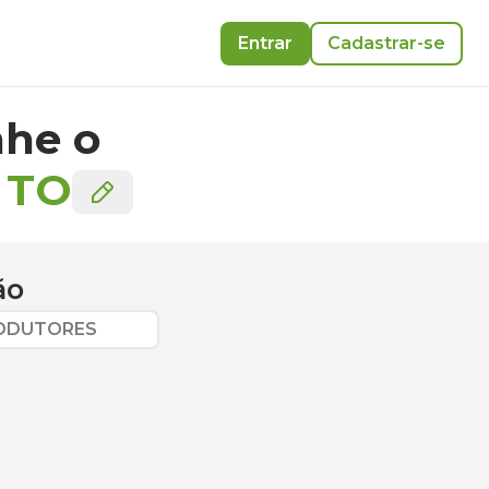
Entrar
Cadastrar-se
he o
-
TO
ão
RODUTORES