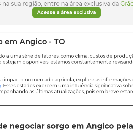
na sua região, entre na área exclusiva da
Grão
Acesse a área exclusiva
o
em
Angico
-
TO
ido a uma série de fatores, como clima, custos de pro
 estejam disponíveis, estamos constantemente revisand
 impacto no mercado agrícola, explore as informações 
o
. Esses estados exercem uma influência significativa sob
ompanhando as últimas atualizações, pois em breve estare
de negociar sorgo em Angico
pel