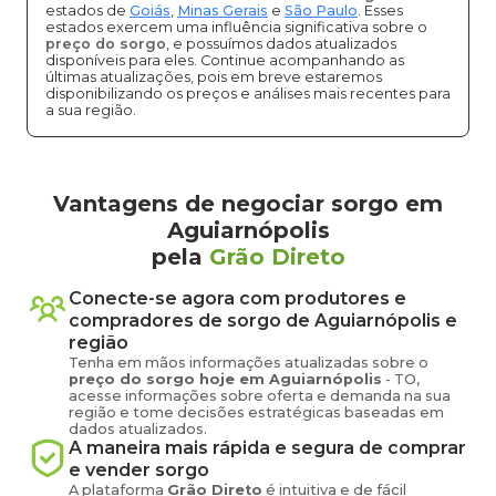
estados de
Goiás
,
Minas Gerais
e
São Paulo
. Esses
estados exercem uma influência significativa sobre o
preço do sorgo
, e possuímos dados atualizados
disponíveis para eles. Continue acompanhando as
últimas atualizações, pois em breve estaremos
disponibilizando os preços e análises mais recentes para
a sua região.
Vantagens de negociar sorgo em
Aguiarnópolis
pela
Grão Direto
Conecte-se agora com produtores e
compradores de
sorgo
de
Aguiarnópolis
e
região
Tenha em mãos informações atualizadas sobre o
preço
do sorgo
hoje em
Aguiarnópolis
-
TO
,
acesse informações sobre oferta e demanda na sua
região e tome decisões estratégicas baseadas em
dados atualizados.
A maneira mais rápida e segura de comprar
e vender
sorgo
A plataforma
Grão Direto
é intuitiva e de fácil