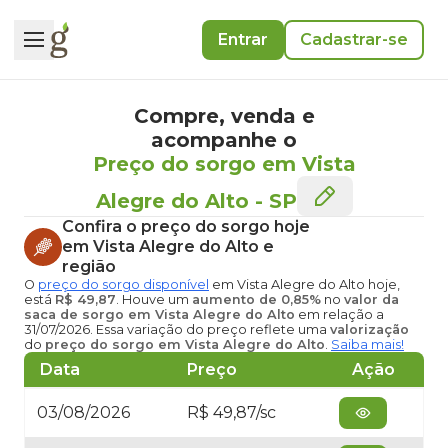
Entrar
Cadastrar-se
Compre, venda e
acompanhe o
Preço do sorgo em Vista
Alegre do Alto
-
SP
Confira o
preço do sorgo hoje
em Vista Alegre do Alto
e
região
O
preço do sorgo disponível
em Vista Alegre do Alto hoje
,
está
R$ 49,87
. Houve um
aumento de 0,85%
no
valor da
saca de sorgo em Vista Alegre do Alto
em relação a
31/07/2026. Essa variação do preço reflete uma
valorização
do
preço do sorgo em Vista Alegre do Alto
.
Saiba mais!
Data
Preço
Ação
03/08/2026
R$ 49,87/sc