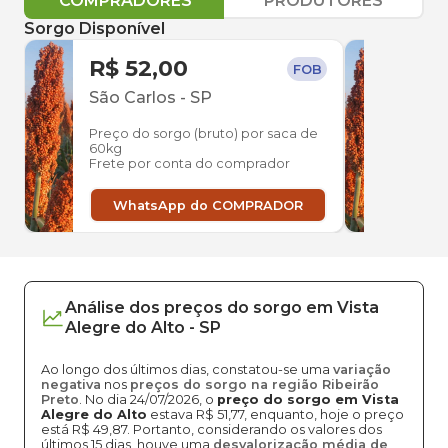
COMPRADORES
PRODUTORES
Sorgo Disponível
R$ 52,00
R$ 
FOB
São Carlos
-
SP
Uber
Preço do sorgo (bruto) por saca de
Preço
60kg
60kg
Frete por conta do comprador
Frete
WhatsApp do COMPRADOR
W
Análise dos
preços
do sorgo
em
Vista
Alegre do Alto
-
SP
Ao longo dos últimos dias, constatou-se uma
variação
negativa
nos
preços do sorgo na região Ribeirão
Preto
. No dia 24/07/2026, o
preço do sorgo em Vista
Alegre do Alto
estava R$ 51,77, enquanto, hoje o preço
está R$ 49,87. Portanto, considerando os valores dos
últimos 15 dias, houve uma
desvalorização média de