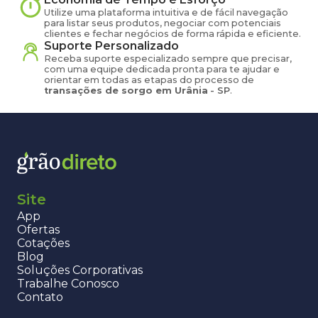
Utilize uma plataforma intuitiva e de fácil navegação
para listar seus produtos, negociar com potenciais
clientes e fechar negócios de forma rápida e eficiente.
Suporte Personalizado
Receba suporte especializado sempre que precisar,
com uma equipe dedicada pronta para te ajudar e
orientar em todas as etapas do processo de
transações de
sorgo
em
Urânia
-
SP
.
Site
App
Ofertas
Cotações
Blog
Soluções Corporativas
Trabalhe Conosco
Contato