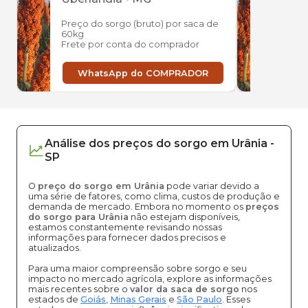
Preço do sorgo (bruto) por saca de
Preço
60kg
60kg
Frete por conta do comprador
Frete
WhatsApp do COMPRADOR
W
Análise dos
preços
do sorgo
em
Urânia
-
SP
O
preço do sorgo em Urânia
pode variar devido a
uma série de fatores, como clima, custos de produção e
demanda de mercado. Embora no momento os
preços
do sorgo para Urânia
não estejam disponíveis,
estamos constantemente revisando nossas
informações para fornecer dados precisos e
atualizados.
Para uma maior compreensão sobre sorgo e seu
impacto no mercado agrícola, explore as informações
mais recentes sobre o
valor da saca de sorgo
nos
estados de
Goiás
,
Minas Gerais
e
São Paulo
. Esses