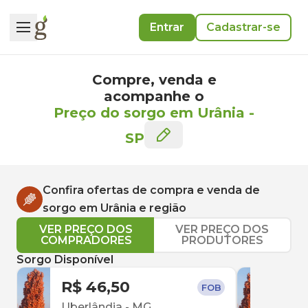
Entrar
Cadastrar-se
Compre, venda e
acompanhe o
Preço do sorgo em Urânia
-
SP
Confira ofertas de compra e venda de
sorgo
em
Urânia
e região
VER PREÇO DOS
VER PREÇO DOS
COMPRADORES
PRODUTORES
Sorgo Disponível
R$ 46,50
R$ 
FOB
Uberlândia
-
MG
Uber