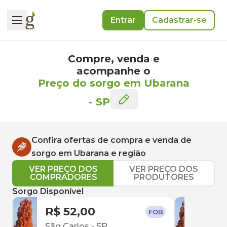
Entrar
Cadastrar-se
Compre, venda e
acompanhe o
Preço do sorgo em Ubarana
-
SP
Confira ofertas de compra e venda de
sorgo
em
Ubarana
e região
VER PREÇO DOS
VER PREÇO DOS
COMPRADORES
PRODUTORES
Sorgo Disponível
R$ 52,00
R$ 
FOB
São Carlos
-
SP
Uber