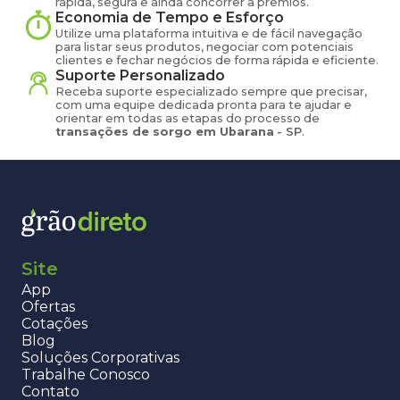
rápida, segura e ainda concorrer a prêmios.
Economia de Tempo e Esforço
Utilize uma plataforma intuitiva e de fácil navegação
para listar seus produtos, negociar com potenciais
clientes e fechar negócios de forma rápida e eficiente.
Suporte Personalizado
Receba suporte especializado sempre que precisar,
com uma equipe dedicada pronta para te ajudar e
orientar em todas as etapas do processo de
transações de
sorgo
em
Ubarana
-
SP
.
Site
App
Ofertas
Cotações
Blog
Soluções Corporativas
Trabalhe Conosco
Contato