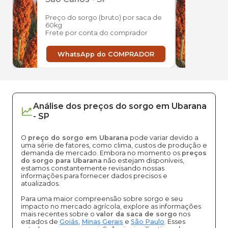
Preço do sorgo (bruto) por saca de
Preço
60kg
60kg
Frete por conta do comprador
Frete
WhatsApp do COMPRADOR
W
Análise dos
preços
do sorgo
em
Ubarana
-
SP
O
preço do sorgo em Ubarana
pode variar devido a
uma série de fatores, como clima, custos de produção e
demanda de mercado. Embora no momento os
preços
do sorgo para Ubarana
não estejam disponíveis,
estamos constantemente revisando nossas
informações para fornecer dados precisos e
atualizados.
Para uma maior compreensão sobre sorgo e seu
impacto no mercado agrícola, explore as informações
mais recentes sobre o
valor da saca de sorgo
nos
estados de
Goiás
,
Minas Gerais
e
São Paulo
. Esses