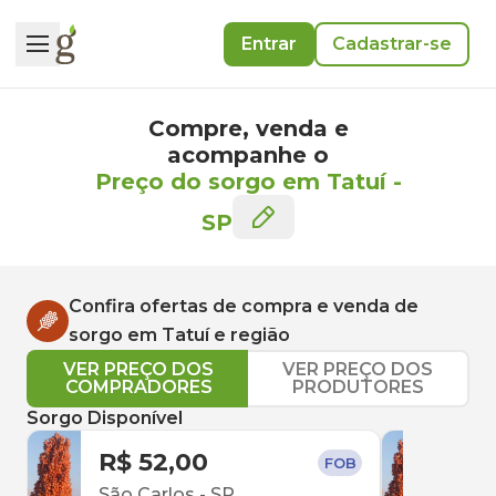
Entrar
Cadastrar-se
Compre, venda e
acompanhe o
Preço do sorgo em Tatuí
-
SP
Confira ofertas de compra e venda de
sorgo
em
Tatuí
e região
VER PREÇO DOS
VER PREÇO DOS
COMPRADORES
PRODUTORES
Sorgo Disponível
R$ 52,00
R$ 
FOB
São Carlos
-
SP
Muz