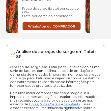
Preço do sorgo (bruto) por saca de
Preço
60kg
60kg
Frete por conta do comprador
Frete
WhatsApp do COMPRADOR
W
Análise dos
preços
do sorgo
em
Tatuí
-
SP
O
preço do sorgo em Tatuí
pode variar devido a uma
série de fatores, como clima, custos de produção e
demanda de mercado. Embora no momento os
preços
do sorgo para Tatuí
não estejam disponíveis, estamos
constantemente revisando nossas informações para
fornecer dados precisos e atualizados.
Para uma maior compreensão sobre sorgo e seu
impacto no mercado agrícola, explore as informações
mais recentes sobre o
valor da saca de sorgo
nos
estados de
Goiás
,
Minas Gerais
e
São Paulo
. Esses
estados exercem uma influência significativa sobre o