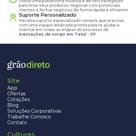
Utilize uma plataforma intuitiva e de fácil navegação
para listar seus produtos, negociar com potenciais
clientes e fechar negócios de forma rápida e eficiente.
Suporte Personalizado
Receba suporte especializado sempre que precisar,
com uma equipe dedicada pronta para te ajudar e
orientar em todas as etapas do processo de
transações de
sorgo
em
Tatuí
-
SP
.
Site
App
Ofertas
Cotações
Blog
Soluções Corporativas
Trabalhe Conosco
Contato
Culturas