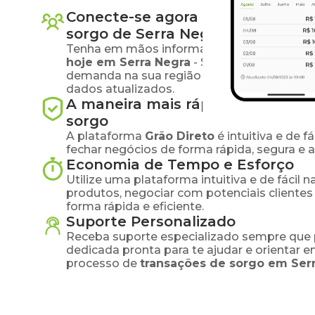
Conecte-se agora com produtore
sorgo
de
Serra Negra
e região
Tenha em mãos informações atualizadas s
hoje em
Serra Negra
-
SP
, acesse informa
demanda na sua região e tome decisões e
dados atualizados.
A maneira mais rápida e segura 
sorgo
A plataforma
Grão Direto
é intuitiva e de 
fechar negócios de forma rápida, segura e 
Economia de Tempo e Esforço
Utilize uma plataforma intuitiva e de fácil 
produtos, negociar com potenciais clientes
forma rápida e eficiente.
Suporte Personalizado
Receba suporte especializado sempre que 
dedicada pronta para te ajudar e orientar 
processo de
transações de
sorgo
em
Ser