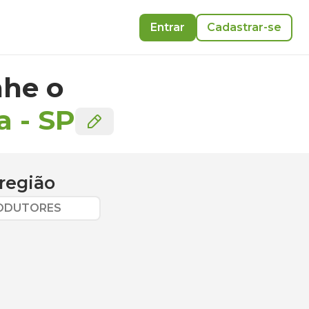
Entrar
Cadastrar-se
he o
a
-
SP
região
RODUTORES