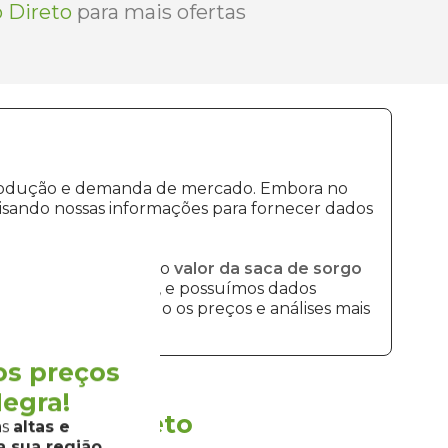
 Direto
para mais ofertas
e produção e demanda de mercado. Embora no
isando nossas informações para fornecer dados
mais recentes sobre o
valor da saca de sorgo
re o
preço do sorgo
, e possuímos dados
mos disponibilizando os preços e análises mais
os preços
egra!
ela
Grão Direto
as
altas e
 sua região.