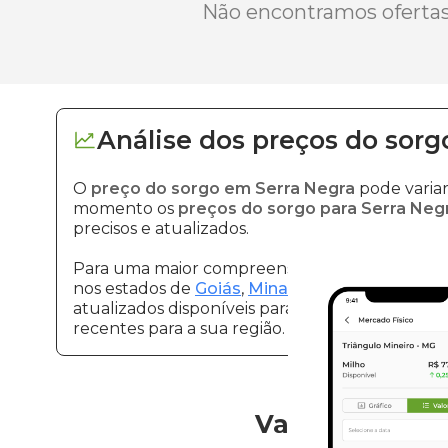
Não encontramos ofertas 
Análise dos
preços
do sorg
O
preço do sorgo em Serra Negra
pode varia
momento os
preços do sorgo para Serra Neg
precisos e atualizados.
Para uma maior compreensão sobre sorgo e seu
nos estados de
Goiás
,
Minas Gerais
e
São Paul
atualizados disponíveis para eles. Continue ac
recentes para a sua região.
Vantagens de 