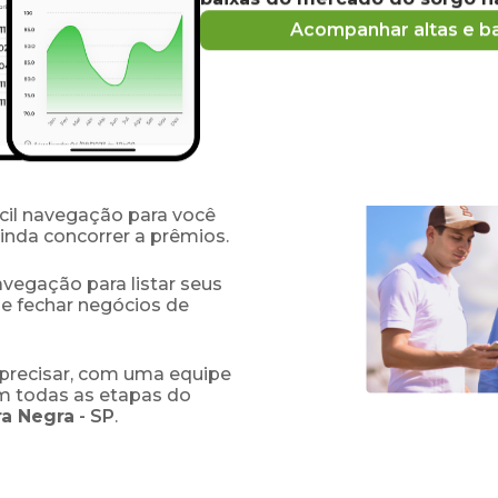
s e compradores de
Acompanhar altas e ba
obre o
preço
do sorgo
ções sobre oferta e
stratégicas baseadas em
de comprar e vender
fácil navegação para você
ainda concorrer a prêmios.
navegação para listar seus
 e fechar negócios de
precisar, com uma equipe
em todas as etapas do
ra Negra
-
SP
.