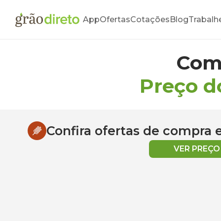
App
Ofertas
Cotações
Blog
Trabalh
Com
Preço d
Confira ofertas de compra
VER PREÇ