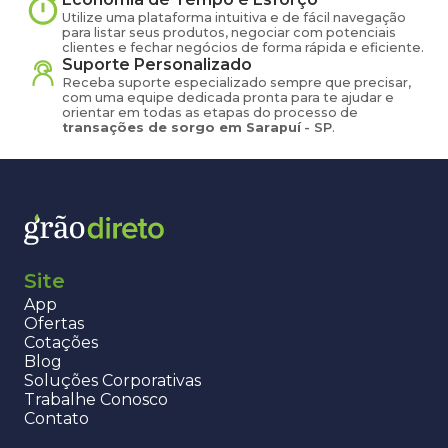
Utilize uma plataforma intuitiva e de fácil navegação
para listar seus produtos, negociar com potenciais
clientes e fechar negócios de forma rápida e eficiente.
Suporte Personalizado
Receba suporte especializado sempre que precisar,
com uma equipe dedicada pronta para te ajudar e
orientar em todas as etapas do processo de
transações de
sorgo
em
Sarapuí
-
SP
.
Site
App
Ofertas
Cotações
Blog
Soluções Corporativas
Trabalhe Conosco
Contato