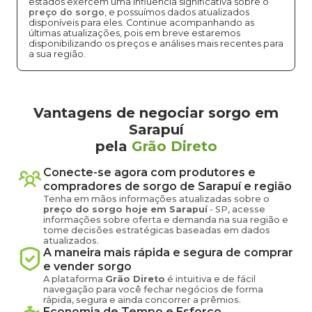
estados exercem uma influência significativa sobre o
preço do sorgo
, e possuímos dados atualizados
disponíveis para eles. Continue acompanhando as
últimas atualizações, pois em breve estaremos
disponibilizando os preços e análises mais recentes para
a sua região.
Vantagens de negociar sorgo em
Sarapuí
pela
Grão Direto
Conecte-se agora com produtores e
compradores de
sorgo
de
Sarapuí
e região
Tenha em mãos informações atualizadas sobre o
preço
do sorgo
hoje em
Sarapuí
-
SP
, acesse
informações sobre oferta e demanda na sua região e
tome decisões estratégicas baseadas em dados
atualizados.
A maneira mais rápida e segura de comprar
e vender
sorgo
A plataforma
Grão Direto
é intuitiva e de fácil
navegação para você fechar negócios de forma
rápida, segura e ainda concorrer a prêmios.
Economia de Tempo e Esforço