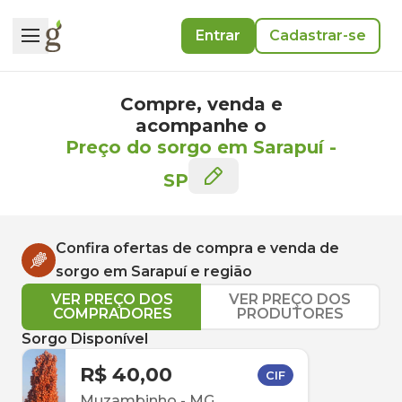
Entrar
Cadastrar-se
Compre, venda e
acompanhe o
Preço do sorgo em Sarapuí
-
SP
Confira ofertas de compra e venda de
sorgo
em
Sarapuí
e região
VER PREÇO DOS
VER PREÇO DOS
COMPRADORES
PRODUTORES
Sorgo Disponível
R$ 40,00
CIF
Muzambinho
-
MG