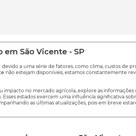
o
em
São Vicente
-
SP
r devido a uma série de fatores, como clima, custos d
te
não estejam disponíveis, estamos constantemente rev
 impacto no mercado agrícola, explore as informações 
o
. Esses estados exercem uma influência significativa sob
ompanhando as últimas atualizações, pois em breve estare