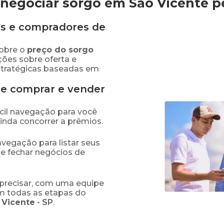
negociar sorgo em São Vicente
p
s e compradores de
obre o
preço
do sorgo
ções sobre oferta e
stratégicas baseadas em
de comprar e vender
fácil navegação para você
ainda concorrer a prêmios.
navegação para listar seus
 e fechar negócios de
precisar, com uma equipe
em todas as etapas do
 Vicente
-
SP
.