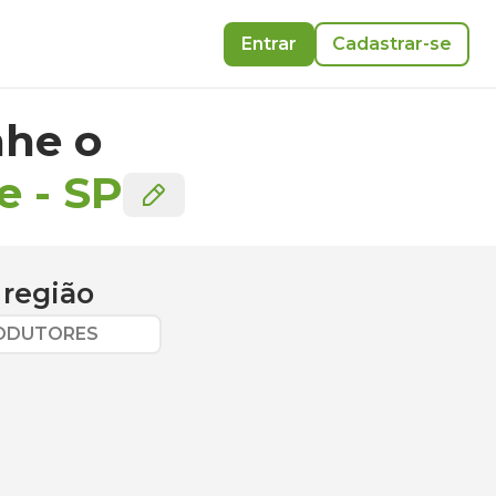
Entrar
Cadastrar-se
he o
e
-
SP
 região
RODUTORES