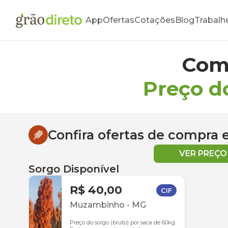
App
Ofertas
Cotações
Blog
Trabalh
Com
Preço d
Confira ofertas de compra
VER PREÇ
Sorgo Disponível
R$ 40,00
CIF
Muzambinho
-
MG
Preço do sorgo (bruto) por saca de 60kg