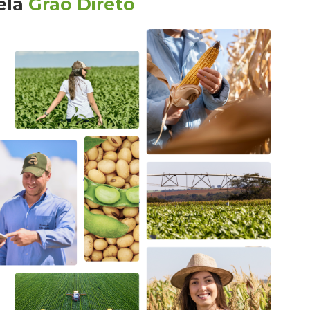
ela
Grão Direto