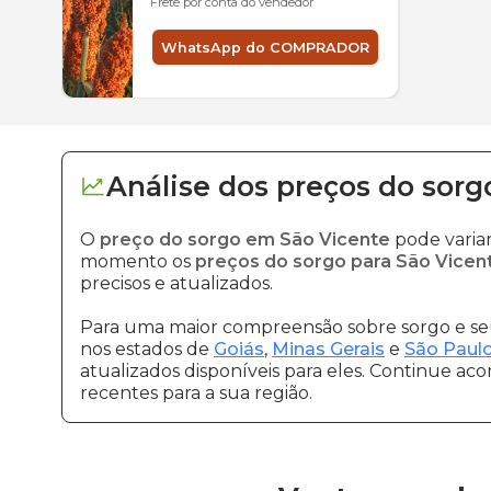
Frete por conta do vendedor
WhatsApp do COMPRADOR
Análise dos
preços
do sorg
O
preço do sorgo em São Vicente
pode varia
momento os
preços do sorgo para São Vicen
precisos e atualizados.
Para uma maior compreensão sobre sorgo e seu
nos estados de
Goiás
,
Minas Gerais
e
São Paul
atualizados disponíveis para eles. Continue ac
recentes para a sua região.