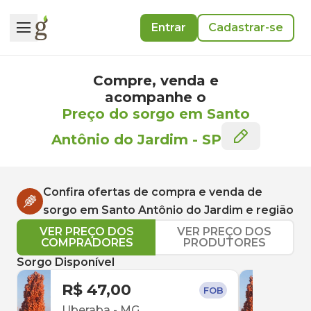
Entrar
Cadastrar-se
Compre, venda e
acompanhe o
Preço do sorgo em Santo
Antônio do Jardim
-
SP
Confira ofertas de compra e venda de
sorgo
em
Santo Antônio do Jardim
e região
VER PREÇO DOS
VER PREÇO DOS
COMPRADORES
PRODUTORES
Sorgo Disponível
R$ 47,00
R$ 
FOB
Uberaba
-
MG
Conc