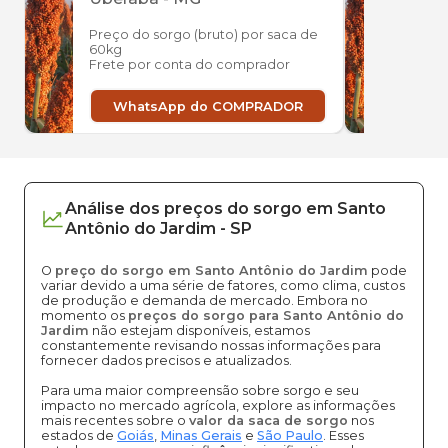
Preço do sorgo (bruto) por saca de
Preço
60kg
60kg
Frete por conta do comprador
Frete
WhatsApp do COMPRADOR
W
Análise dos
preços
do sorgo
em
Santo
Antônio do Jardim
-
SP
O
preço do sorgo em Santo Antônio do Jardim
pode
variar devido a uma série de fatores, como clima, custos
de produção e demanda de mercado. Embora no
momento os
preços do sorgo para Santo Antônio do
Jardim
não estejam disponíveis, estamos
constantemente revisando nossas informações para
fornecer dados precisos e atualizados.
Para uma maior compreensão sobre sorgo e seu
impacto no mercado agrícola, explore as informações
mais recentes sobre o
valor da saca de sorgo
nos
estados de
Goiás
,
Minas Gerais
e
São Paulo
. Esses