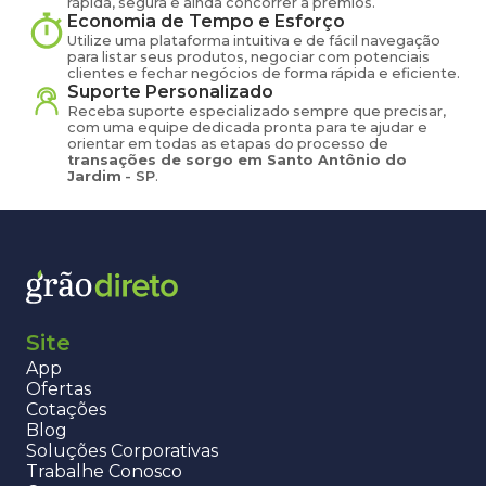
rápida, segura e ainda concorrer a prêmios.
Economia de Tempo e Esforço
Utilize uma plataforma intuitiva e de fácil navegação
para listar seus produtos, negociar com potenciais
clientes e fechar negócios de forma rápida e eficiente.
Suporte Personalizado
Receba suporte especializado sempre que precisar,
com uma equipe dedicada pronta para te ajudar e
orientar em todas as etapas do processo de
transações de
sorgo
em
Santo Antônio do
Jardim
-
SP
.
Site
App
Ofertas
Cotações
Blog
Soluções Corporativas
Trabalhe Conosco