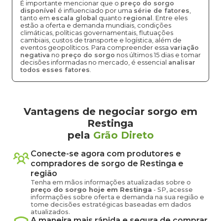
É importante mencionar que o
preço do sorgo
disponível
é influenciado por uma
série de fatores
,
tanto em
escala global
quanto
regional
. Entre eles
estão a oferta e demanda mundiais, condições
climáticas, políticas governamentais, flutuações
cambiais, custos de transporte e logística, além de
eventos geopolíticos. Para compreender essa
variação
negativa
no
preço do sorgo
nos últimos 15 dias e tomar
decisões informadas no mercado, é essencial
analisar
todos esses fatores
.
Vantagens de negociar sorgo em
Restinga
pela
Grão Direto
Conecte-se agora com produtores e
compradores de
sorgo
de
Restinga
e
região
Tenha em mãos informações atualizadas sobre o
preço
do sorgo
hoje em
Restinga
-
SP
, acesse
informações sobre oferta e demanda na sua região e
tome decisões estratégicas baseadas em dados
atualizados.
A maneira mais rápida e segura de comprar