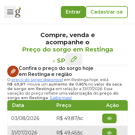
Entrar
Cadastrar-se
Compre, venda e
acompanhe o
Preço do sorgo em Restinga
-
SP
Confira o
preço do sorgo hoje
em Restinga
e região
O
preço do sorgo disponível
em Restinga hoje
, está
R$ 49,87
. Houve um
aumento de 0,85%
no
valor da saca
de sorgo em Restinga
em relação a 31/07/2026. Essa
variação do preço reflete uma
valorização
do
preço do
sorgo em Restinga
.
Saiba mais!
Data
Preço
Ação
03/08/2026
R$ 49,87/sc
31/07/2026
R$ 49,45/sc