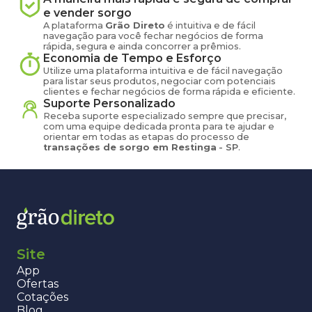
e vender
sorgo
A plataforma
Grão Direto
é intuitiva e de fácil
navegação para você fechar negócios de forma
rápida, segura e ainda concorrer a prêmios.
Economia de Tempo e Esforço
Utilize uma plataforma intuitiva e de fácil navegação
para listar seus produtos, negociar com potenciais
clientes e fechar negócios de forma rápida e eficiente.
Suporte Personalizado
Receba suporte especializado sempre que precisar,
com uma equipe dedicada pronta para te ajudar e
orientar em todas as etapas do processo de
transações de
sorgo
em
Restinga
-
SP
.
Site
App
Ofertas
Cotações
Blog