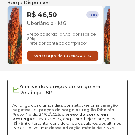
Sorgo Disponível
R$ 46,50
R$ 
FOB
Uberlândia
-
MG
Uber
Preço do sorgo (bruto) por saca de
Preço
60kg
60kg
Frete por conta do comprador
Frete
WhatsApp do COMPRADOR
W
Análise dos
preços
do sorgo
em
Restinga
-
SP
Ao longo dos últimos dias, constatou-se uma
variação
negativa
nos
preços do sorgo na região Ribeirão
Preto
. No dia 24/07/2026, o
preço do sorgo em
Restinga
estava R$ 51,77, enquanto, hoje o preço está
R$ 49,87. Portanto, considerando os valores dos últimos
15 dias, houve uma
desvalorização média de 3,67%.