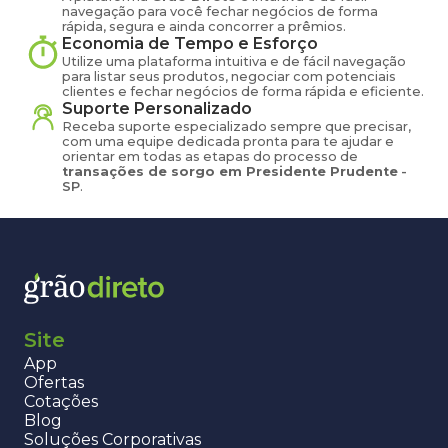
navegação para você fechar negócios de forma
rápida, segura e ainda concorrer a prêmios.
Economia de Tempo e Esforço
Utilize uma plataforma intuitiva e de fácil navegação
para listar seus produtos, negociar com potenciais
clientes e fechar negócios de forma rápida e eficiente.
Suporte Personalizado
Receba suporte especializado sempre que precisar,
com uma equipe dedicada pronta para te ajudar e
orientar em todas as etapas do processo de
transações de
sorgo
em
Presidente Prudente
-
SP
.
Site
App
Ofertas
Cotações
Blog
Soluções Corporativas