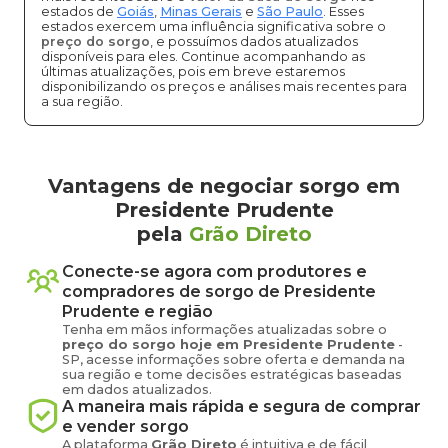
estados de
Goiás
,
Minas Gerais
e
São Paulo
. Esses
estados exercem uma influência significativa sobre o
preço do sorgo
, e possuímos dados atualizados
disponíveis para eles. Continue acompanhando as
últimas atualizações, pois em breve estaremos
disponibilizando os preços e análises mais recentes para
a sua região.
Vantagens de negociar sorgo em
Presidente Prudente
pela
Grão Direto
Conecte-se agora com produtores e
compradores de
sorgo
de
Presidente
Prudente
e região
Tenha em mãos informações atualizadas sobre o
preço
do sorgo
hoje em
Presidente Prudente
-
SP
, acesse informações sobre oferta e demanda na
sua região e tome decisões estratégicas baseadas
em dados atualizados.
A maneira mais rápida e segura de comprar
e vender
sorgo
A plataforma
Grão Direto
é intuitiva e de fácil