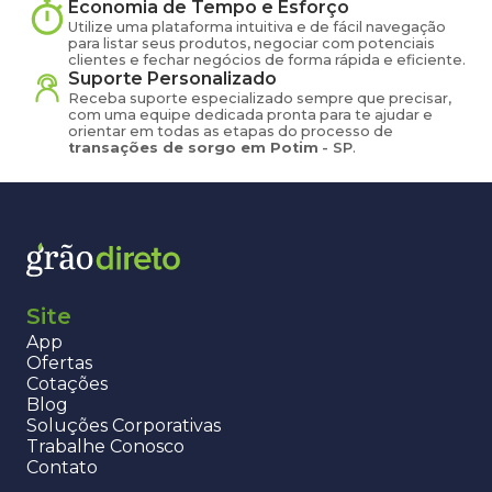
Economia de Tempo e Esforço
Utilize uma plataforma intuitiva e de fácil navegação
para listar seus produtos, negociar com potenciais
clientes e fechar negócios de forma rápida e eficiente.
Suporte Personalizado
Receba suporte especializado sempre que precisar,
com uma equipe dedicada pronta para te ajudar e
orientar em todas as etapas do processo de
transações de
sorgo
em
Potim
-
SP
.
Site
App
Ofertas
Cotações
Blog
Soluções Corporativas
Trabalhe Conosco
Contato