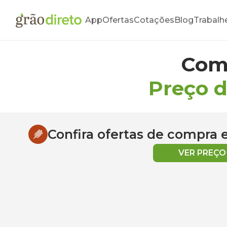
App
Ofertas
Cotações
Blog
Trabalh
Com
Preço 
Confira ofertas de compra
VER PREÇ