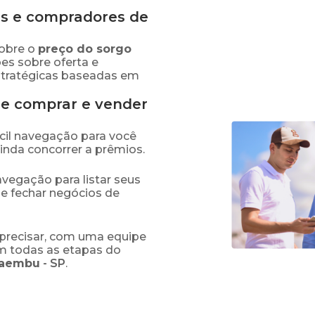
s e compradores de
obre o
preço
do sorgo
es sobre oferta e
stratégicas baseadas em
de comprar e vender
fácil navegação para você
ainda concorrer a prêmios.
navegação para listar seus
 e fechar negócios de
precisar, com uma equipe
em todas as etapas do
caembu
-
SP
.