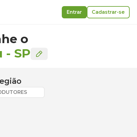
Entrar
Cadastrar-se
he o
u
-
SP
egião
RODUTORES