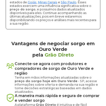
estados de
Goiás
,
Minas Gerais
e
São Paulo
. Esses
estados exercem uma influência significativa sobre o
preço do sorgo
, e possuímos dados atualizados
disponíveis para eles. Continue acompanhando as
últimas atualizações, pois em breve estaremos
disponibilizando os preços e análises mais recentes para
a sua região.
Vantagens de negociar sorgo em
Ouro Verde
pela
Grão Direto
Conecte-se agora com produtores e
compradores de
sorgo
de
Ouro Verde
e
região
Tenha em mãos informações atualizadas sobre o
preço
do sorgo
hoje em
Ouro Verde
-
SP
, acesse
informações sobre oferta e demanda na sua região e
tome decisões estratégicas baseadas em dados
atualizados.
A maneira mais rápida e segura de comprar
e vender
sorgo
A plataforma
Grão Direto
é intuitiva e de fácil