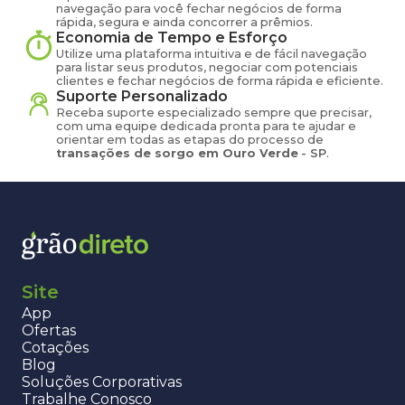
navegação para você fechar negócios de forma
rápida, segura e ainda concorrer a prêmios.
Economia de Tempo e Esforço
Utilize uma plataforma intuitiva e de fácil navegação
para listar seus produtos, negociar com potenciais
clientes e fechar negócios de forma rápida e eficiente.
Suporte Personalizado
Receba suporte especializado sempre que precisar,
com uma equipe dedicada pronta para te ajudar e
orientar em todas as etapas do processo de
transações de
sorgo
em
Ouro Verde
-
SP
.
Site
App
Ofertas
Cotações
Blog
Soluções Corporativas
Trabalhe Conosco