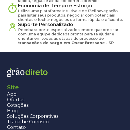
rápida, segura e ainda concorrer a prêmios.
Economia de Tempo e Esforço
Utilize uma plataforma intuitiva e de fácil navegação
para listar seus produtos, negociar com potenciais
clientes e fechar negócios de forma rápida e eficiente.
Suporte Personalizado
Receba suporte especializado sempre que precisar,
com uma equipe dedicada pronta para te ajudar e
orientar em todas as etapas do processo de
transações de
sorgo
em
Oscar Bressane
-
SP
.
Site
App
Ofertas
Cotações
Blog
Soluções Corporativas
Trabalhe Conosco
Contato