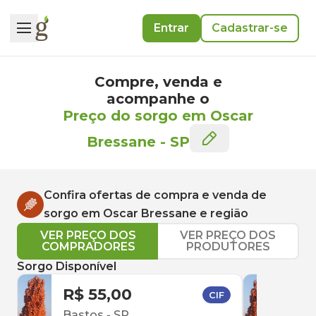
Entrar
Cadastrar-se
Compre, venda e
acompanhe o
Preço do sorgo em Oscar
Bressane
-
SP
Confira ofertas de compra e venda de
sorgo
em
Oscar Bressane
e região
VER PREÇO DOS
VER PREÇO DOS
COMPRADORES
PRODUTORES
Sorgo Disponível
R$ 55,00
R$ 
CIF
Bastos
-
SP
Com