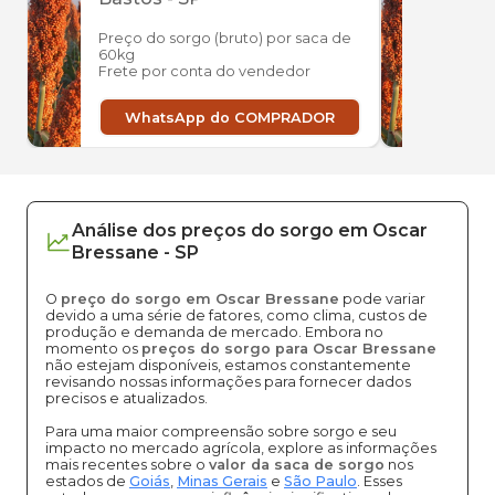
Preço do sorgo (bruto) por saca de
Preço
60kg
60kg
Frete por conta do vendedor
Frete
WhatsApp do COMPRADOR
W
Análise dos
preços
do sorgo
em
Oscar
Bressane
-
SP
O
preço do sorgo em Oscar Bressane
pode variar
devido a uma série de fatores, como clima, custos de
produção e demanda de mercado. Embora no
momento os
preços do sorgo para Oscar Bressane
não estejam disponíveis, estamos constantemente
revisando nossas informações para fornecer dados
precisos e atualizados.
Para uma maior compreensão sobre sorgo e seu
impacto no mercado agrícola, explore as informações
mais recentes sobre o
valor da saca de sorgo
nos
estados de
Goiás
,
Minas Gerais
e
São Paulo
. Esses