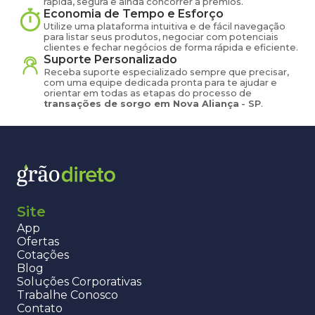
rápida, segura e ainda concorrer a prêmios.
Economia de Tempo e Esforço
Utilize uma plataforma intuitiva e de fácil navegação
para listar seus produtos, negociar com potenciais
clientes e fechar negócios de forma rápida e eficiente.
Suporte Personalizado
Receba suporte especializado sempre que precisar,
com uma equipe dedicada pronta para te ajudar e
orientar em todas as etapas do processo de
transações de
sorgo
em
Nova Aliança
-
SP
.
Site
App
Ofertas
Cotações
Blog
Soluções Corporativas
Trabalhe Conosco
Contato