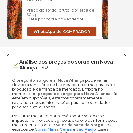
Preço do sorgo (bruto) por saca de
Preço
60kg
60kg
Frete por conta do vendedor
Frete
WhatsApp do COMPRADOR
W
Análise dos
preços
do sorgo
em
Nova
Aliança
-
SP
O
preço do sorgo em Nova Aliança
pode variar
devido a uma série de fatores, como clima, custos de
produção e demanda de mercado. Embora no
momento os
preços do sorgo para Nova Aliança
não
estejam disponíveis, estamos constantemente
revisando nossas informações para fornecer dados
precisos e atualizados.
Para uma maior compreensão sobre sorgo e seu
impacto no mercado agrícola, explore as informações
mais recentes sobre o
valor da saca de sorgo
nos
estados de
Goiás
,
Minas Gerais
e
São Paulo
. Esses