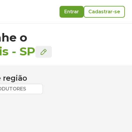
Entrar
Cadastrar-se
he o
is
-
SP
 região
RODUTORES