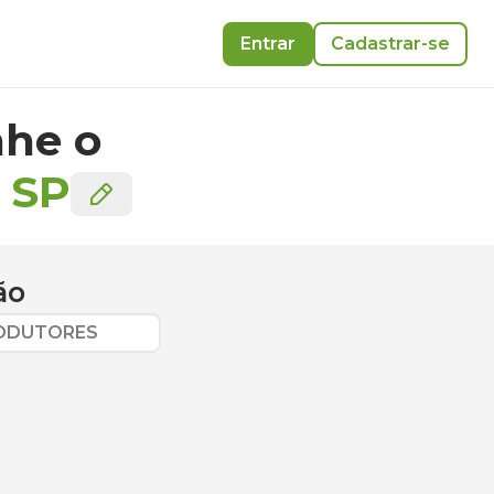
Entrar
Cadastrar-se
he o
-
SP
ão
RODUTORES