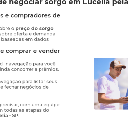
e negociar sorgo em Lucélia
pel
s e compradores de
obre o
preço
do sorgo
 sobre oferta e demanda
as baseadas em dados
de comprar e vender
fácil navegação para você
ainda concorrer a prêmios.
navegação para listar seus
 e fechar negócios de
precisar, com uma equipe
em todas as etapas do
élia
-
SP
.