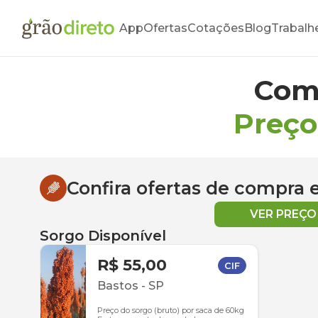
App
Ofertas
Cotações
Blog
Trabalh
Com
Preço
Confira ofertas de compra
VER PREÇ
Sorgo Disponível
R$ 55,00
CIF
Bastos
-
SP
Preço do sorgo (bruto) por saca de 60kg