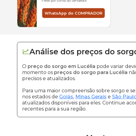
Frete por conta do vendedor
WhatsApp do COMPRADOR
Análise dos
preços
do sorg
O
preço do sorgo em Lucélia
pode variar dev
momento os
preços do sorgo para Lucélia
não
precisos e atualizados.
Para uma maior compreensão sobre sorgo e seu
nos estados de
Goiás
,
Minas Gerais
e
São Paul
atualizados disponíveis para eles. Continue ac
recentes para a sua região.