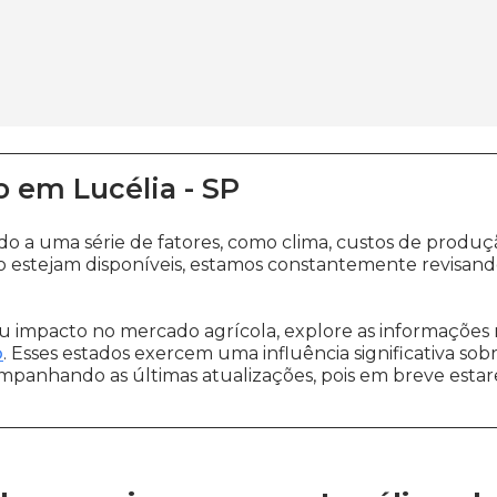
o
em
Lucélia
-
SP
ido a uma série de fatores, como clima, custos de pro
 estejam disponíveis, estamos constantemente revisand
 impacto no mercado agrícola, explore as informações 
o
. Esses estados exercem uma influência significativa sob
ompanhando as últimas atualizações, pois em breve estare