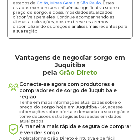
estados de
Goiás
,
Minas Gerais
e
São Paulo
. Esses
estados exercem uma influência significativa sobre o
preço do sorgo
, e possuímos dados atualizados
disponíveis para eles. Continue acompanhando as
últimas atualizações, pois em breve estaremos
disponibilizando os preços e análises mais recentes para
a sua região.
Vantagens de negociar sorgo em
Juquitiba
pela
Grão Direto
Conecte-se agora com produtores e
compradores de
sorgo
de
Juquitiba
e
região
Tenha em mãos informações atualizadas sobre o
preço
do sorgo
hoje em
Juquitiba
-
SP
, acesse
informações sobre oferta e demanda na sua região e
tome decisões estratégicas baseadas em dados
atualizados.
A maneira mais rápida e segura de comprar
e vender
sorgo
A plataforma
Grão Direto
é intuitiva e de fácil