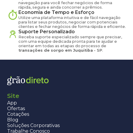
navegação para você fechar negócios de forma
rápida, segura e ainda concorrer a prêmios.
Economia de Tempo e Esforço
Utilize uma plataforma intuitiva e de fácil navegação
para listar seus produtos, negociar com potenciais
clientes e fechar negócios de forma rápida e eficiente.
Suporte Personalizado
Receba suporte especializado sempre que precisar,
com uma equipe dedicada pronta para te ajudar e
orientar em todas as etapas do processo de
transações de
sorgo
em
Juquitiba
-
SP
.
Site
App
Ofertas
Cotações
Blog
Soluções Corporativas
Trabalhe Conosco