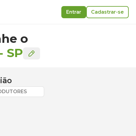
Entrar
Cadastrar-se
he o
-
SP
ião
RODUTORES