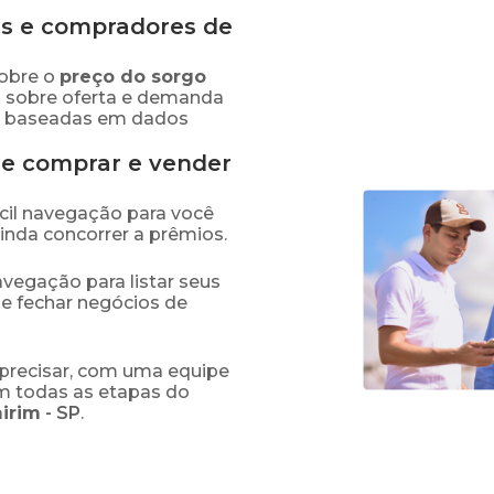
s e compradores de
obre o
preço
do sorgo
s sobre oferta e demanda
as baseadas em dados
de comprar e vender
fácil navegação para você
ainda concorrer a prêmios.
navegação para listar seus
 e fechar negócios de
precisar, com uma equipe
em todas as etapas do
irim
-
SP
.