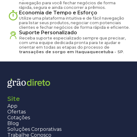
navegação para você fechar negócios de forma
rápida, segura e ainda concorrer a prêmios.
Economia de Tempo e Esforço
Utilize uma plataforma intuitiva e de fácil navegação
para listar seus produtos, negociar com potenciais
clientes e fechar negócios de forma rápida e eficiente.
Suporte Personalizado
Receba suporte especializado sempre que precisar,
com uma equipe dedicada pronta para te ajudar e
orientar em todas as etapas do processo de
transações de
sorgo
em
Itaquaquecetuba
-
SP
.
Site
App
Ofertas
Cotações
Blog
Soluções Corporativas
Trabalhe Conosco