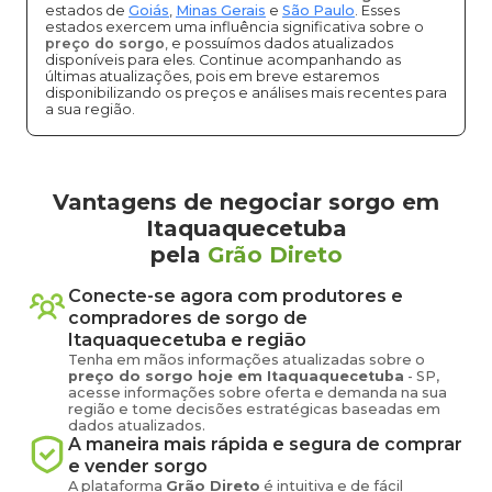
estados de
Goiás
,
Minas Gerais
e
São Paulo
. Esses
estados exercem uma influência significativa sobre o
preço do sorgo
, e possuímos dados atualizados
disponíveis para eles. Continue acompanhando as
últimas atualizações, pois em breve estaremos
disponibilizando os preços e análises mais recentes para
a sua região.
Vantagens de negociar sorgo em
Itaquaquecetuba
pela
Grão Direto
Conecte-se agora com produtores e
compradores de
sorgo
de
Itaquaquecetuba
e região
Tenha em mãos informações atualizadas sobre o
preço
do sorgo
hoje em
Itaquaquecetuba
-
SP
,
acesse informações sobre oferta e demanda na sua
região e tome decisões estratégicas baseadas em
dados atualizados.
A maneira mais rápida e segura de comprar
e vender
sorgo
A plataforma
Grão Direto
é intuitiva e de fácil