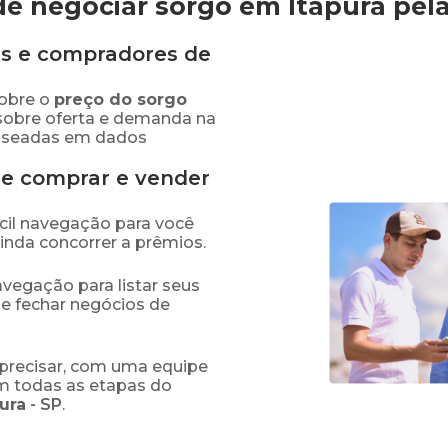
e negociar sorgo em Itapura
pel
s e compradores de
obre o
preço
do sorgo
sobre oferta e demanda na
baseadas em dados
de comprar e vender
fácil navegação para você
ainda concorrer a prêmios.
navegação para listar seus
 e fechar negócios de
precisar, com uma equipe
em todas as etapas do
pura
-
SP
.