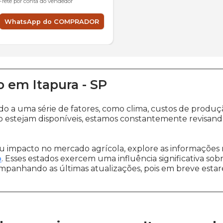
Frete por conta do vendedor
WhatsApp do COMPRADOR
o
em
Itapura
-
SP
ido a uma série de fatores, como clima, custos de pro
 estejam disponíveis, estamos constantemente revisand
 impacto no mercado agrícola, explore as informações 
o
. Esses estados exercem uma influência significativa sob
ompanhando as últimas atualizações, pois em breve estare