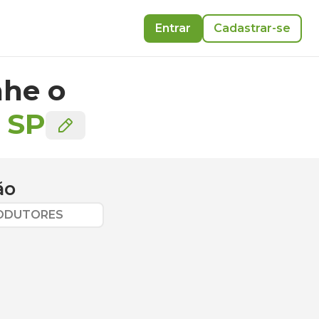
Entrar
Cadastrar-se
he o
-
SP
ão
RODUTORES