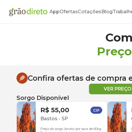
App
Ofertas
Cotações
Blog
Trabalh
Com
Preço
Confira ofertas de compra
VER PREÇ
Sorgo Disponível
R$ 55,00
CIF
Bastos
-
SP
Preço do sorgo (bruto) por saca de 60kg