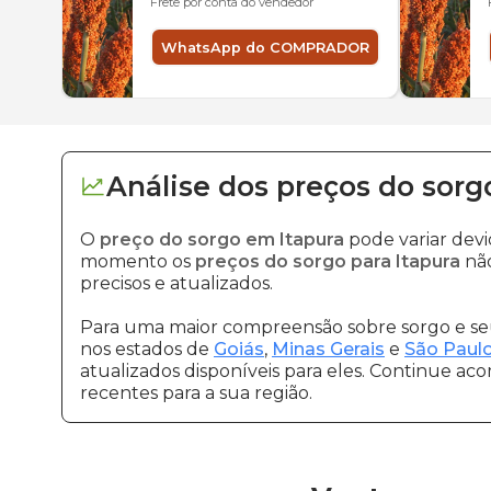
Frete por conta do vendedor
WhatsApp do COMPRADOR
Análise dos
preços
do sorg
O
preço do sorgo em Itapura
pode variar dev
momento os
preços do sorgo para Itapura
não
precisos e atualizados.
Para uma maior compreensão sobre sorgo e seu
nos estados de
Goiás
,
Minas Gerais
e
São Paul
atualizados disponíveis para eles. Continue ac
recentes para a sua região.