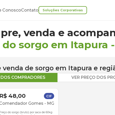
e Conosco
Contato
Soluções Corporativas
pre, venda e acompan
 do sorgo em Itapura
 e venda de
sorgo
em
Itapura
e regi
O DOS COMPRADORES
VER PREÇO DOS P
R$ 48,00
CIF
Comendador Gomes
-
MG
Preço do sorgo (bruto) por saca de 60kg